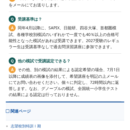
をメールにてお送りします。
受講基準は？
同年4月以降に、SAPIX、日能研、四谷大塚、首都圏模
試、各種学校別模試のいずれかで一度でも40％以上の合格可
能性となった模試があれば受講できます。2027受験のレギュ
ラー生は受講基準なしで過去問演習講座に参加できます。
他の模試で受講認定できる？
その他、別の模試の結果による認定希望の場合、7月1日
以降に成績表の画像を添付して、希望講座を明記の上メール
にてお問い合わせください。個々に判定し、72時間以内に返
答します。なお、グノーブルの模試、全国統一小学生テスト
の結果による認定は行っておりません。
関連ページ
志望校別特訓Ⅰ期