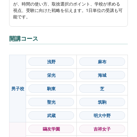
が、時間の使い方、取捨選択のポイント、学校が求める
視点、受験に向けた戦略を伝えます。1日単位の受講も可
能です。
開講コース
浅野
麻布
栄光
海城
男子校
駒東
芝
聖光
筑駒
武蔵
明大中野
鷗友学園
吉祥女子