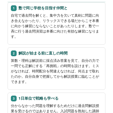
塾で同じ学校を目指す仲間と
1
自宅で過去問を解くと、集中力を欠いて真剣に問題に向
き合えなかったり、リラックスできる場だからこそ本番
に向かう練習にならないことがあったりします。塾で一
斉に行う過去問演習は本番に向けた有効な練習になりま
す。
解説が始まる前に直しの時間
2
算数・理科は解説前に採点済み答案を見て、自分の力で
一問でも正解にする「再挑戦」の時間を設けます。ミス
がなければ、時間配分を間違えなければ、何点まで取れ
たのか。自分自身で把握してから解説授業に臨むことが
できます。
1日単位で戦略も学べる
3
分からなかった問題を理解するためだけに過去問解説授
業を受けるのではありません。入試問題を熟知した講師