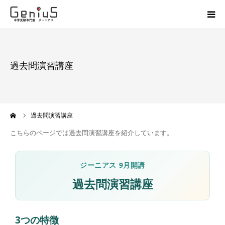
授業
過去問演習講座
志望校別特訓
講座
ーム
過去問演習講座
模試
こちらのページでは過去問演習講座を紹介しています。
動画
ジーニアス 9月開講
過去問演習講座
教材
お問い合わせ
3つの特徴