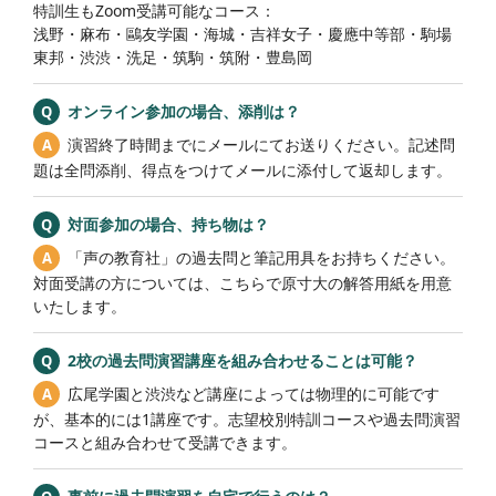
特訓生もZoom受講可能なコース：
浅野・麻布・鷗友学園・海城・吉祥女子・慶應中等部・駒場
東邦・渋渋・洗足・筑駒・筑附・豊島岡
オンライン参加の場合、添削は？
演習終了時間までにメールにてお送りください。記述問
題は全問添削、得点をつけてメールに添付して返却します。
対面参加の場合、持ち物は？
「声の教育社」の過去問と筆記用具をお持ちください。
対面受講の方については、こちらで原寸大の解答用紙を用意
いたします。
2校の過去問演習講座を組み合わせることは可能？
広尾学園と渋渋など講座によっては物理的に可能です
が、基本的には1講座です。志望校別特訓コースや過去問演習
コースと組み合わせて受講できます。