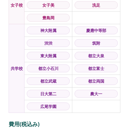
女子校
女子美
洗足
豊島岡
神大附属
慶應中等部
渋渋
筑附
東大附属
都立大泉
共学校
都立小石川
都立富士
都立武蔵
都立両国
日大第二
農大一
広尾学園
費用(税込み)