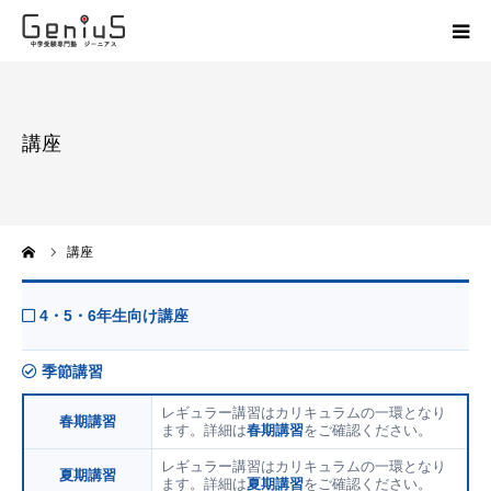
授業
講座
志望校別特訓
講座
ーム
講座
模試
4・5・6年生向け講座
動画
季節講習
教材
レギュラー講習はカリキュラムの一環となり
春期講習
ます。詳細は
春期講習
をご確認ください。
レギュラー講習はカリキュラムの一環となり
お問い合わせ
夏期講習
ます。詳細は
夏期講習
をご確認ください。