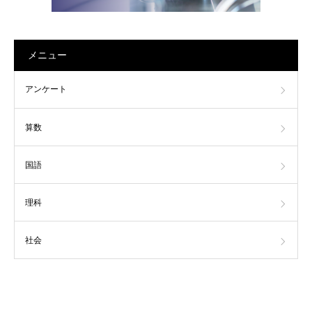
メニュー
アンケート
算数
国語
理科
社会