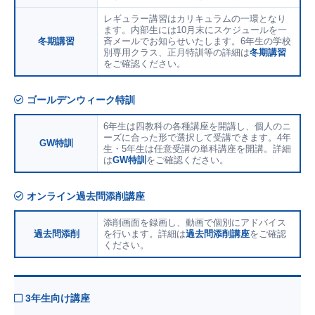
レギュラー講習はカリキュラムの一環となり
ます。内部生には10月末にスケジュールを一
冬期講習
斉メールでお知らせいたします。6年生の学校
別専用クラス、正月特訓等の詳細は
冬期講習
をご確認ください。
ゴールデンウィーク特訓
6年生は四教科の各種講座を開講し、個人のニ
ーズに合った形で選択して受講できます。4年
GW特訓
生・5年生は任意受講の単科講座を開講。詳細
は
GW特訓
をご確認ください。
オンライン過去問添削講座
添削画面を録画し、動画で個別にアドバイス
過去問添削
を行います。詳細は
過去問添削講座
をご確認
ください。
3年生向け講座