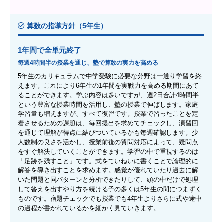
算数の指導方針（5年生）
1年間で全単元終了
毎週4時間半の授業を通じ、塾で算数の実力を高める
5年生のカリキュラムで中学受験に必要な分野は一通り学習を終
えます。これにより6年生の1年間を実戦力を高める期間にあて
ることができます。学ぶ内容は多いですが、週2日合計4時間半
という豊富な授業時間を活用し、塾の授業で伸ばします。家庭
学習量も増えますが、すべて復習です。授業で習ったことを定
着させるための課題は、毎回提出を求めてチェックし、演習回
を通じて理解が得点に結びついているかも毎週確認します。少
人数制の良さを活かし、授業前後の質問対応によって、疑問点
をすぐ解決していくことができます。学習の中で重視するのは
「足跡を残すこと」です。式をていねいに書くことで論理的に
解答を導き出すことを求めます。感覚が優れていたり過去に解
いた問題と同パターンと分析できたりして、頭の中だけで処理
して答えを出すやり方を続ける子の多くは5年生の間につまずく
ものです。宿題チェックでも授業でも4年生よりさらに式や途中
の過程が書かれているかを細かく見ていきます。