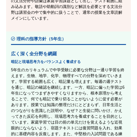
の文法分野や語彙は家庭学習課題として出し、テスト範囲に組
み込みます。敬語や助動詞の識別など解説を必要とする文法分
野は講習会の中で集中的に扱うことで、通常の授業を文章読解
メインにしています。
理科の指導方針（5年生）
広く深く全分野を網羅
暗記と現場思考力をバランスよく養成する
5年生のカリキュラムで中学受験に必要な分野は一通り学習を終
えます。生物、地学、化学、物理すべての分野を深めていきま
す。学習する範囲も広く、暗記量も増えます。毎週の週テスト
を通じ、暗記の確認を継続します。一方、暗記に偏った学習は6
年生になってつまずきやすくなりますから、根本原理から考え
ることで、何でも暗記で乗り切ることがないように促す必要が
あります。授業では知識の整理だけにとどまらず、日常生活と
のつながりを意識した説明や、なぜ？と生徒に問いかけ、かえ
ってきた反応を利用し、現場思考力を養成することを目的とし
ています。家庭学習では目の前の単元だけを覚えるような近視
眼的にならないよう、宿題テキストには復習問題を入れ、効果
的に基礎内容を反復します。また、中堅校の入試問題である練