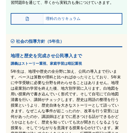
習問題Bを通じて、早くから実戦力も身につけていきます。
理科のカリキュラム
社会の指導方針（5年生）
地理と歴史を完成させ公民導入まで
講義はストーリー重視、家庭学習は暗記重視
5年生は、地理や歴史の全分野に加え、公民の導入まで行いま
す。ペースは算数や理科と比べればゆったりとしており、5年末
に中学受験に必要な分野を終わらせることはありません。地理
は産業別の学習を終えた後、地方別学習に入ります。白地図を
用い授業内で書き込んでいく形式です。そして自宅にて白地図
清書を行い、講師がチェックします。歴史は用語の整理を行う
授業というより、歴史自体を大きなストーリーとして語ってい
きます。なぜこんな事件が起こったのか、改革を行う背景には
何があったのか。講談師ほどまでに惹きつける話ができるかど
うかはともかく、歴史を知っていても次が聞きたくなるような
授業を、そしてつながりを意識する授業を心がけています。家