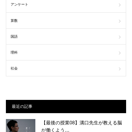
アンケート
算数
国語
理科
社会
最近の記事
【最後の授業08】溝口先生が教える脳
が働くよう…