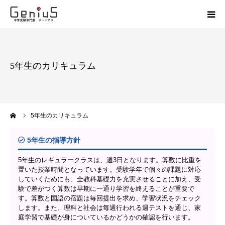
授業
5年生のカリキュラム
志望校別特訓
講座
ーム
5年生のカリキュラム
模試
5年生の指導方針
動画
5年生のレギュラークラスは、週3日となります。算数に比重を
置いた授業時間となっています。受験学年で個々の課題に対応
していくためにも、全教科基礎力を充実させることに加え、受
教材
験で差がつく算数は早期に一通り学習を終えることが重要で
す。算数と国語の宿題は毎回提出を求め、学習状況をチェック
します。また、理科と社会は毎週行われる週テストを通じ、家
お問い合わせ
庭学習で基礎が身についているかどうかの確認を行います。