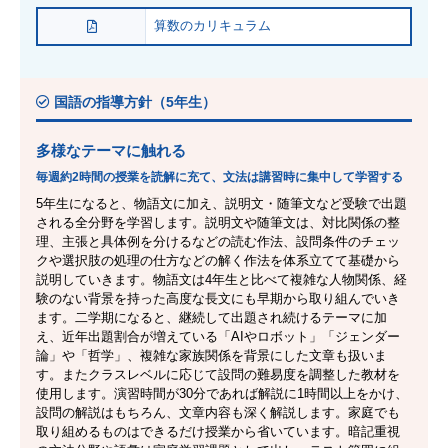
算数のカリキュラム
国語の指導方針（5年生）
多様なテーマに触れる
毎週約2時間の授業を読解に充て、文法は講習時に集中して学習する
5年生になると、物語文に加え、説明文・随筆文など受験で出題
される全分野を学習します。説明文や随筆文は、対比関係の整
理、主張と具体例を分けるなどの読む作法、設問条件のチェッ
クや選択肢の処理の仕方などの解く作法を体系立てて基礎から
説明していきます。物語文は4年生と比べて複雑な人物関係、経
験のない背景を持った高度な長文にも早期から取り組んでいき
ます。二学期になると、継続して出題され続けるテーマに加
え、近年出題割合が増えている「AIやロボット」「ジェンダー
論」や「哲学」、複雑な家族関係を背景にした文章も扱いま
す。またクラスレベルに応じて設問の難易度を調整した教材を
使用します。演習時間が30分であれば解説に1時間以上をかけ、
設問の解説はもちろん、文章内容も深く解説します。家庭でも
取り組めるものはできるだけ授業から省いています。暗記重視