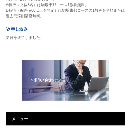
A特待（上位3名）は駒場東邦コース1教科無料。
B特待（偏差値60以上を想定）は駒場東邦コースの1教科を半額または
過去問添削講座無料。
申し込み
受付を終了しました。
お問い合わせ
メニュー