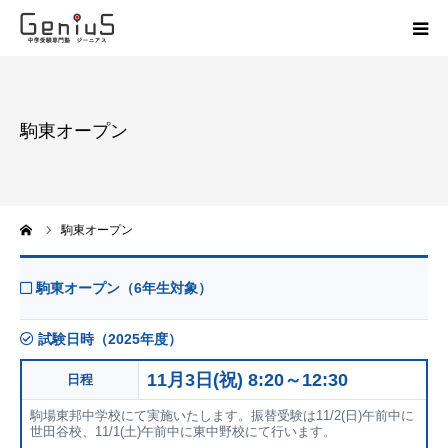
授業
駒東オープン
志望校別特訓
講座
ーム
駒東オープン
模試
駒東オープン（6年生対象）
動画
試験日時（2025年度）
教材
11月3日(祝) 8:20～12:30
日程
駒場東邦中学校にて実施いたします。振替受験は11/2(日)午前中に
お問い合わせ
世田谷校、11/1(土)午前中に東中野校にて行います。