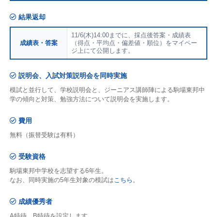
結果返却
11/6(木)14:00までに、採点後答案・成績表
成績表・答案
（得点・平均点・偏差値・順位）をマイペー
ジ上にて公開します。
説明会、入試対策説明会を同時実施
模試と並行して、学校説明会と、ジーニアス講師陣による駒場東邦中
学の傾向と対策、勉強方法について説明会を実施します。
費用
無料（振替受験は有料）
受験資格
駒場東邦中学校を志望する6年生。
なお、同時実施の5年生対象の模試は
こちら
。
成績優秀者
A特待、B特待を設定します。