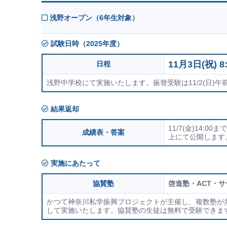
浅野オープン（6年生対象）
試験日時（2025年度）
11月3日(祝) 8
日程
浅野中学校にて実施いたします。振替受験は11/2(日)午
結果返却
11/7(金)14
成績表・答案
上にて公開します
実施にあたって
協賛塾
啓進塾・ACT・サ
かつて神奈川私学振興プロジェクトが主催し、複数塾が
して実施いたします。協賛塾の生徒は無料で受験できま