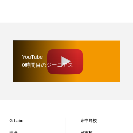
YouTube
0時間目のジーニアス
G Labo
東中野校
理念
日吉校