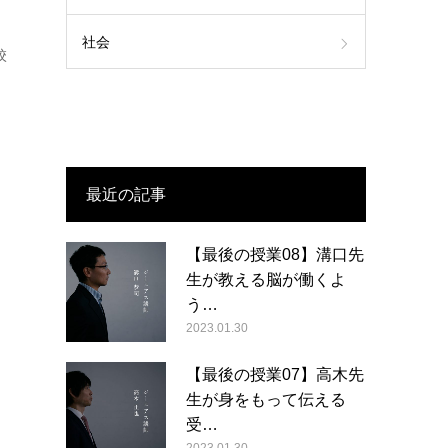
社会
校
最近の記事
【最後の授業08】溝口先
生が教える脳が働くよ
う…
2023.01.30
【最後の授業07】高木先
生が身をもって伝える
受…