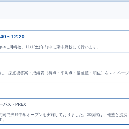
:40～12:20
前中に川崎校、11/1(土)午前中に東中野校にて行います。
:00までに、採点後答案・成績表（得点・平均点・偏差値・順位）をマイページ
。
ーパス・PREX
共同で浅野中学オープンを実施しておりました。本模試は、他塾と提携
す。