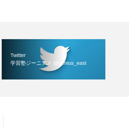
Twitter
学習塾ジーニアス @genius_east