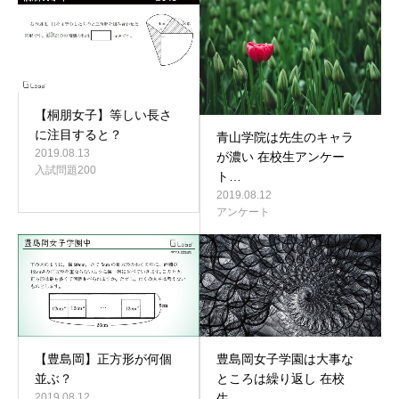
【桐朋女子】等しい長さ
に注目すると？
青山学院は先生のキャラ
2019.08.13
が濃い 在校生アンケー
入試問題200
ト…
2019.08.12
アンケート
豊島岡女子学園は大事な
【豊島岡】正方形が何個
ところは繰り返し 在校
並ぶ？
生…
2019.08.12