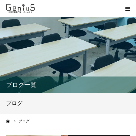
授業
志望校別特訓
講座
模試
ブログ一覧
動画
ブログ
教材
ーム
ブログ
お問い合わせ