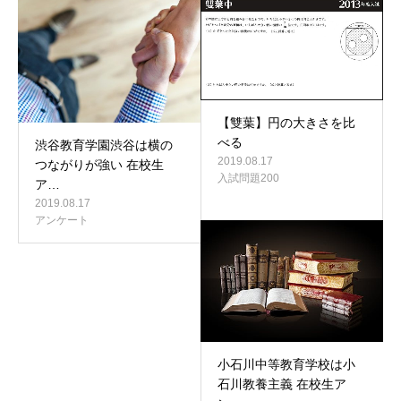
【雙葉】円の大きさを比
べる
渋谷教育学園渋谷は横の
2019.08.17
つながりが強い 在校生
入試問題200
ア…
2019.08.17
アンケート
小石川中等教育学校は小
石川教養主義 在校生ア