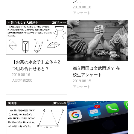
ン…
2019.08.16
アンケート
【お茶の水女子】立体を2
都立両国は文武両道？ 在
つ組み合わせると？
校生アンケート
2019.08.16
入試問題200
2019.08.15
アンケート