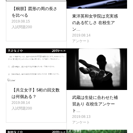
【桐朋】図形の周の長さ
を比べる
東洋英和女学院は充実感
2019.08.15
のある忙しさ 在校生ア
入試問題200
ン…
2019.08.14
アンケート
【共立女子】5桁の回文数
は何個ある？
武蔵は生徒に合わせた補
2019.08.14
習あり 在校生アンケー
入試問題200
ト…
2019.08.13
アンケート