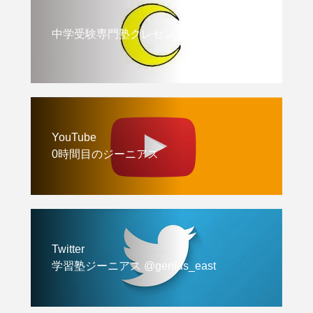
中学受験専門塾クレセント
YouTube
0時間目のジーニアス
Twitter
学習塾ジーニアス @genius_east