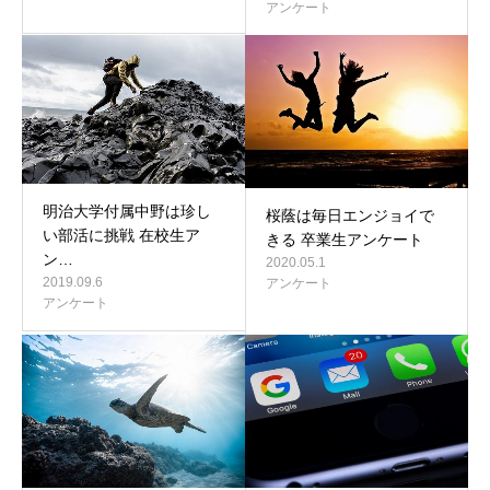
アンケート
明治大学付属中野は珍し
桜蔭は毎日エンジョイで
い部活に挑戦 在校生ア
きる 卒業生アンケート
ン…
2020.05.1
2019.09.6
アンケート
アンケート