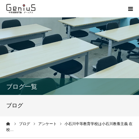
授業
志望校別特訓
講座
模試
ブログ一覧
動画
ブログ
教材
ーム
ブログ
アンケート
小石川中等教育学校は小石川教養主義 在
校…
お問い合わせ