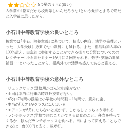
5つ星のうち2 (緩い)
入学前の｢都立だから校則厳しいんだろうな｣という覚悟とまるで逆だ
と入学後に思ったから。
小石川中等教育学校の良いところ
授業では｢小石川教養主義｣に基づいて、幅広い内容、地学や倫理とい
った、大学受験に必要でない教科にも触れる。また、部活動加入率の
100%超え、自主的に参加することができる様々な分野についてのの
レクチャー｢小石川セミナー｣が月に２回開かれる、数学･英語の追試
補習･･･といったことから、授業外での活動も盛んであると言える。
小石川中等教育学校の意外なところ
･リュックサック(登校用かばん)の指定がない
･土日は本当に行事の時以外授業がない。
･45分×7時間の授業は小学校の時間割＋1時間で、意外に楽。
･本当の｢天才｣がクラスに1人はいる
･エアコンが6月にならないと点かず、しかもしょっちゅう壊れる
･ランチボックス(学校で頼むことができる給食のこと。弁当を持って
くるか、頼んだランチボックスを食べる。日によって変えることもで
きる)は一食300円と安く、親孝行。