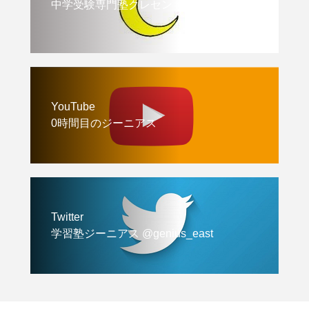
中学受験専門塾クレセント
YouTube
0時間目のジーニアス
Twitter
学習塾ジーニアス @genius_east