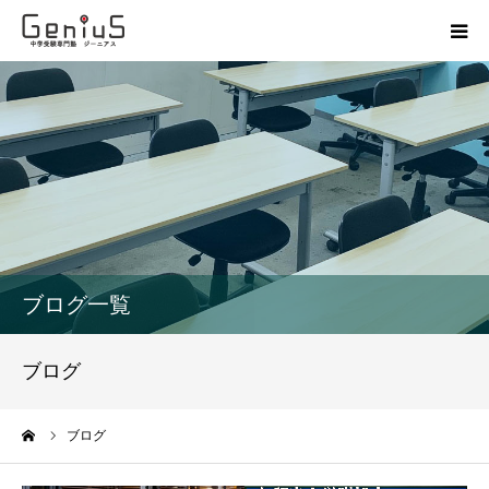
授業
志望校別特訓
講座
模試
ブログ一覧
動画
ブログ
教材
ーム
ブログ
お問い合わせ