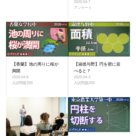
2020.04.7
アンケート
【香蘭】池の周りに桜が
【淑徳与野】円を密に並
満開
べると？
2020.04.6
2020.04.3
入試問題200
入試問題200