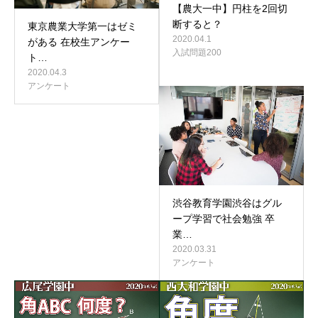
【農大一中】円柱を2回切
断すると？
東京農業大学第一はゼミ
2020.04.1
がある 在校生アンケー
入試問題200
ト…
2020.04.3
アンケート
渋谷教育学園渋谷はグル
ープ学習で社会勉強 卒
業…
2020.03.31
アンケート