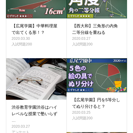
【広尾学園】中華料理屋
【西大和】三角形の内角
で出てくる形！？
二等分線を重ねる
2020.03.30
2020.03.27
入試問題200
入試問題200
【広尾学園】円を5等分し
てぬり分けると？
渋谷教育学園渋谷はハイ
2020.03.25
レベルな授業で塾いらず
入試問題200
…
2020.03.27
アンケート