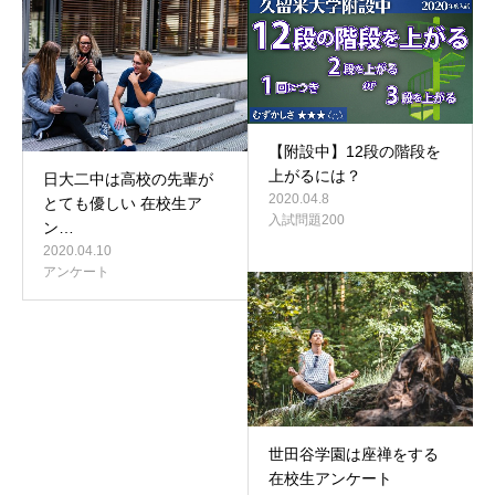
【附設中】12段の階段を
上がるには？
日大二中は高校の先輩が
2020.04.8
とても優しい 在校生ア
入試問題200
ン…
2020.04.10
アンケート
世田谷学園は座禅をする
在校生アンケート