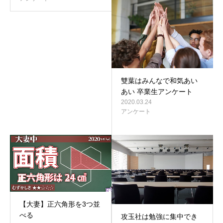
雙葉はみんなで和気あい
あい 卒業生アンケート
2020.03.24
アンケート
【大妻】正六角形を3つ並
べる
攻玉社は勉強に集中でき