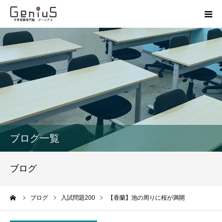
授業
志望校別特訓
講座
模試
ブログ一覧
動画
ブログ
教材
ーム
ブログ
入試問題200
【香蘭】池の周りに桜が満開
お問い合わせ