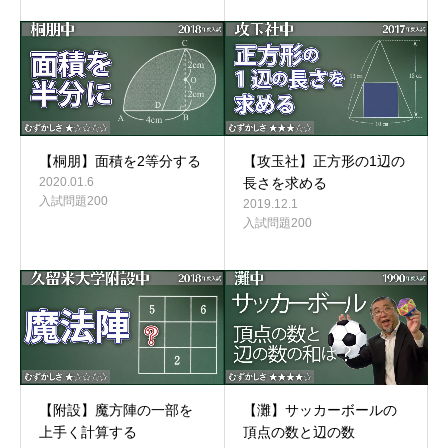
【桐朋】面積を2等分する
【攻玉社】正方形の1辺の
2020.01.6
長さを求める
入試問題200
2019.12.1
入試問題200
【附設】魔方陣の一部を
【灘】サッカーボールの
上手く計算する
頂点の数と辺の数