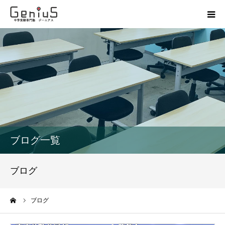
授業
志望校別特訓
講座
模試
ブログ一覧
動画
ブログ
教材
ーム
ブログ
お問い合わせ