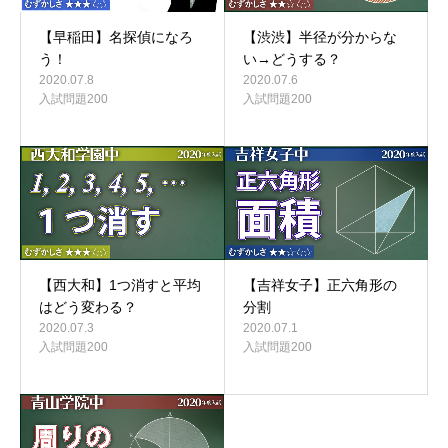
【早稲田】名探偵になろ
【渋渋】半径が分からな
う！
い→どうする？
2020.07.8
2020.07.6
入試問題200
入試問題200
【西大和】1つ消すと平均
【吉祥女子】正六角形の
はどう変わる？
分割
2020.07.3
2020.07.1
入試問題200
入試問題200