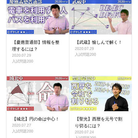
【慶應普通部】情報を整
【武蔵】愉しんで解く！
理するには？
2020.07.29
入試問題200
2020.07.29
入試問題200
【城北】円の命は中心！
【聖光】西暦を元号で割
2020.07.27
り切るには？
入試問題200
2020.07.24
入試問題200