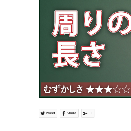
Tweet
Share
+1