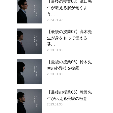
【最後の授業08】溝口先
生が教える脳が働くよ
う…
2023.01.30
【最後の授業07】高木先
生が身をもって伝える
受…
2023.01.30
【最後の授業06】鈴木先
生の必殺技を披露
2023.01.30
【最後の授業05】教誓先
生が伝える受験の極意
2023.01.30