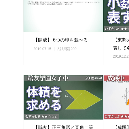
【開成】 6つの球を並べる
【東邦
表して
2019.07.15
入試問題200
2019.12.2
【鷗友】正三角形と直角二等
【成蹊