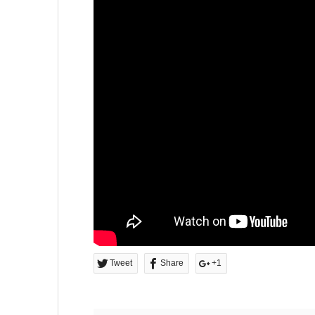
Tweet
Share
+1