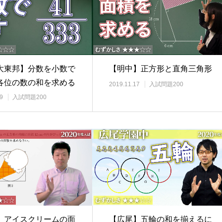
大東邦】分数を小数で
【明中】正方形と直角三角形
各位の数の和を求める
2019.11.17
入試問題200
9
入試問題200
】アイスクリームの面
【広尾】五輪の和を揃えるに