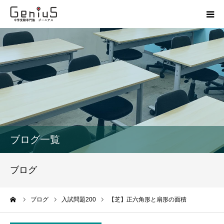
授業
志望校別特訓
講座
模試
ブログ一覧
動画
ブログ
教材
ーム
ブログ
入試問題200
【芝】正六角形と扇形の面積
お問い合わせ