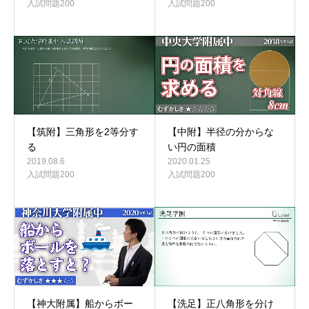
入試問題200
入試問題200
【筑附】三角形を2等分す
【中附】半径の分からな
る
い円の面積
2019.08.6
2020.01.25
入試問題200
入試問題200
【洗足】正八角形を分け
【神大附属】船からボー