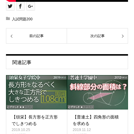
入試問題200
前の記事
次の記事
関連記事
【頌栄】長方形を正方形
【普連土】四角形の面積
でしきつめる
を求める
2019.10.25
2019.11.12