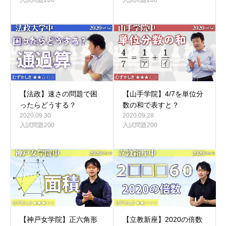
【法政】速さの問題で困
【山手学院】4/7を単位分
ったらどうする？
数の和で表すと？
2020.09.30
2020.09.28
入試問題200
入試問題200
【神戸女学院】正六角形
【立教新座】2020の倍数