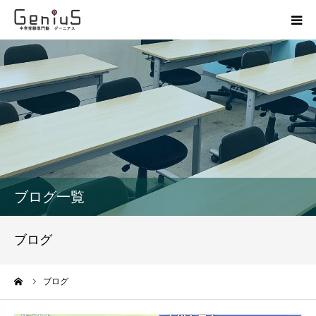
授業
志望校別特訓
講座
模試
ブログ一覧
動画
ブログ
教材
ーム
ブログ
お問い合わせ