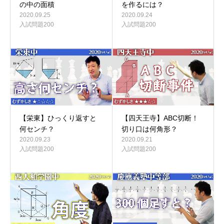
の中の面積
を作るには？
2020.09.25
2020.09.24
入試問題200
入試問題200
【栄東】ひっくり返すと
【四天王寺】ABC切断！
何センチ？
切り口は何角形？
2020.09.23
2020.09.21
入試問題200
入試問題200