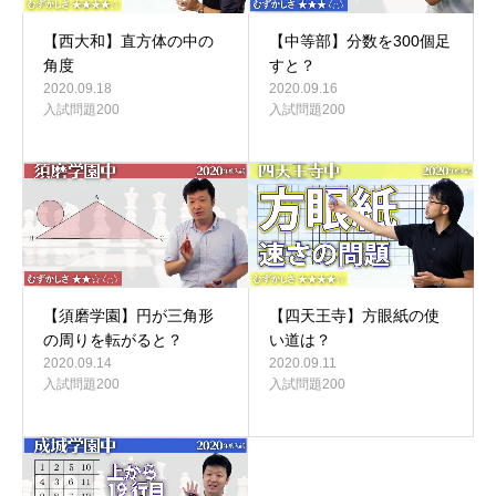
【西大和】直方体の中の
【中等部】分数を300個足
角度
すと？
2020.09.18
2020.09.16
入試問題200
入試問題200
【須磨学園】円が三角形
【四天王寺】方眼紙の使
の周りを転がると？
い道は？
2020.09.14
2020.09.11
入試問題200
入試問題200