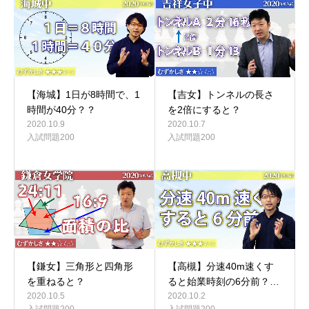
【海城】1日が8時間で、1
【吉女】トンネルの長さ
時間が40分？？
を2倍にすると？
2020.10.9
2020.10.7
入試問題200
入試問題200
【鎌女】三角形と四角形
【高槻】分速40m速くす
を重ねると？
ると始業時刻の6分前？…
2020.10.5
2020.10.2
入試問題200
入試問題200