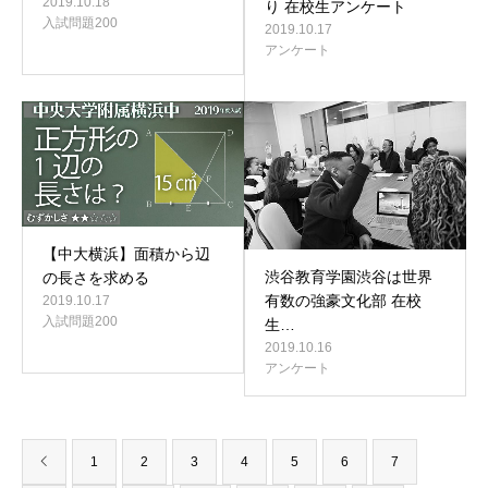
2019.10.18
り 在校生アンケート
入試問題200
2019.10.17
アンケート
【中大横浜】面積から辺
渋谷教育学園渋谷は世界
の長さを求める
有数の強豪文化部 在校
2019.10.17
入試問題200
生…
2019.10.16
アンケート
1
2
3
4
5
6
7