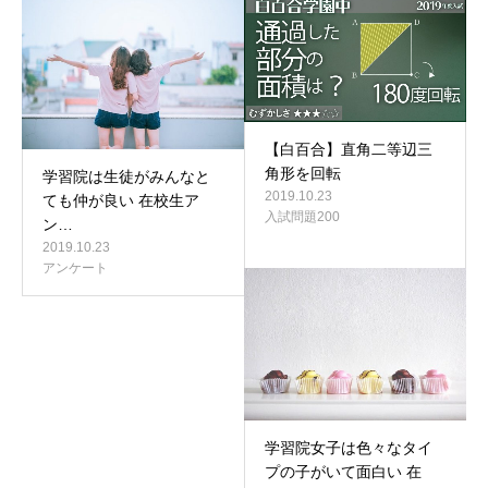
【白百合】直角二等辺三
角形を回転
学習院は生徒がみんなと
2019.10.23
ても仲が良い 在校生ア
入試問題200
ン…
2019.10.23
アンケート
学習院女子は色々なタイ
プの子がいて面白い 在