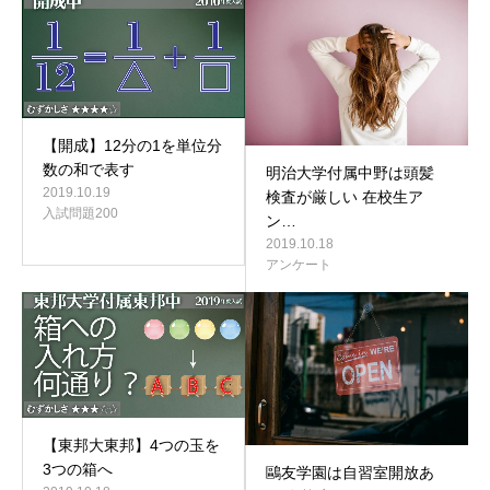
【開成】12分の1を単位分
数の和で表す
明治大学付属中野は頭髪
2019.10.19
検査が厳しい 在校生ア
入試問題200
ン…
2019.10.18
アンケート
【東邦大東邦】4つの玉を
3つの箱へ
鷗友学園は自習室開放あ