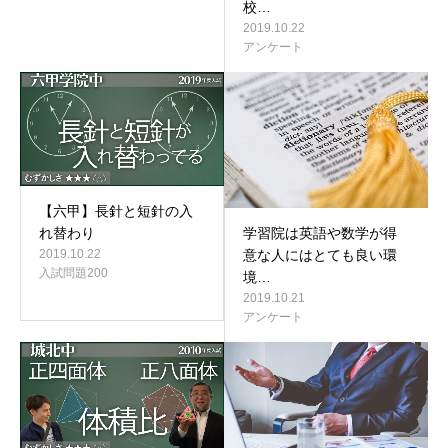
校…
2019.10.22
アンケート
【六甲】長針と短針の入
学習院は英語や数学が得
れ替わり
意な人にはとても良い環
2019.10.22
入試問題200
境…
2019.10.21
アンケート