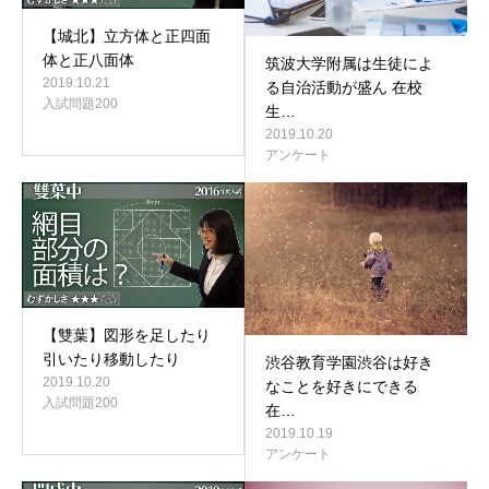
【城北】立方体と正四面
体と正八面体
筑波大学附属は生徒によ
2019.10.21
る自治活動が盛ん 在校
入試問題200
生…
2019.10.20
アンケート
【雙葉】図形を足したり
引いたり移動したり
渋谷教育学園渋谷は好き
2019.10.20
なことを好きにできる
入試問題200
在…
2019.10.19
アンケート