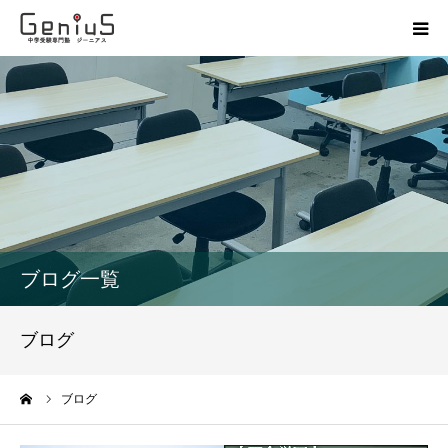
授業
志望校別特訓
講座
模試
ブログ一覧
動画
ブログ
教材
ーム
ブログ
お問い合わせ