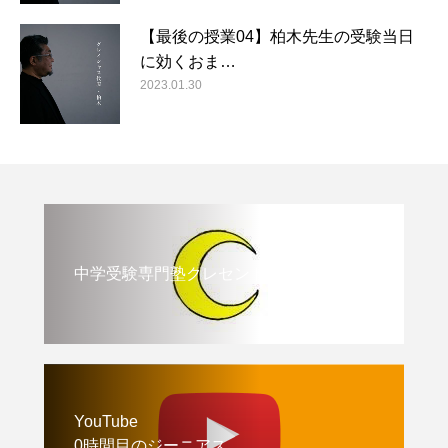
【最後の授業04】柏木先生の受験当日
に効くおま…
2023.01.30
中学受験専門塾クレセント
YouTube
0時間目のジーニアス