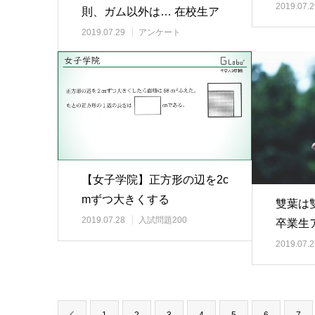
2019.07.2
則、ガム以外は… 在校生ア
ンケート
2019.07.29
アンケート
【女子学院】正方形の辺を2c
mずつ大きくする
雙葉は
2019.07.28
入試問題200
卒業生
2019.07.2