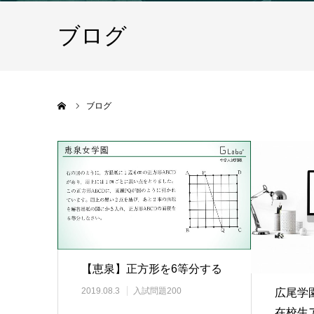
ブログ
ホーム
ブログ
【恵泉】正方形を6等分する
2019.08.3
入試問題200
広尾学
在校生