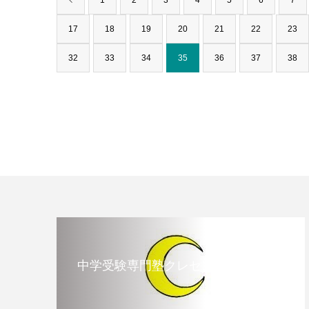
1
2
3
4
5
6
7
17
18
19
20
21
22
23
32
33
34
35
36
37
38
中学受験専門塾クレセント