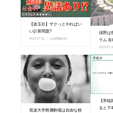
【攻玉社】ザクっとやればい
い計算問題?
浅野は
2019.07.31
入試問題200
ラム 
2019.07.3
【早稲
ると下
筑波大学附属駒場は自由な校