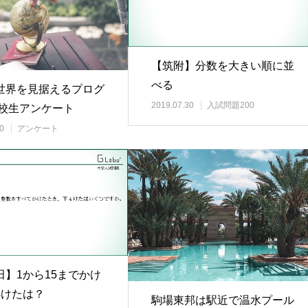
【筑附】分数を大きい順に並
べる
世界を見据えるプログ
2019.07.30
入試問題200
在校生アンケート
0
アンケート
田】1から15までかけ
4けたは？
駒場東邦は駅近で温水プール