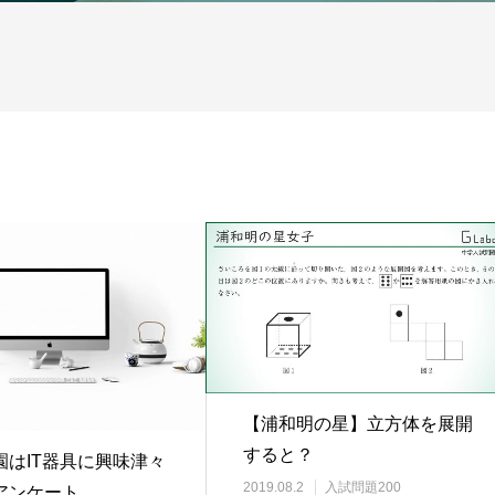
【浦和明の星】立方体を展開
すると？
園はIT器具に興味津々
2019.08.2
入試問題200
アンケート