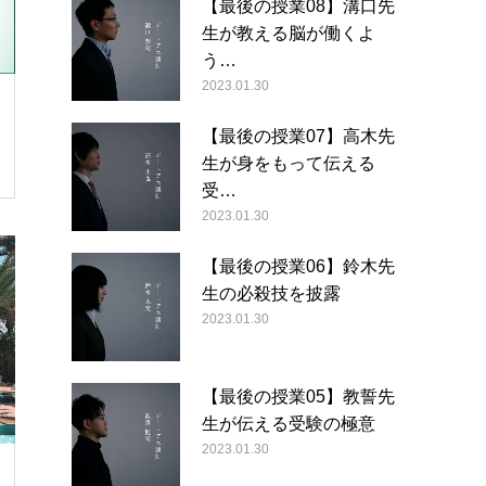
【最後の授業08】溝口先
生が教える脳が働くよ
う…
2023.01.30
【最後の授業07】高木先
生が身をもって伝える
受…
2023.01.30
【最後の授業06】鈴木先
生の必殺技を披露
2023.01.30
【最後の授業05】教誓先
生が伝える受験の極意
2023.01.30