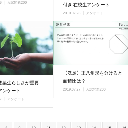
9
入試問題200
付き 在校生アンケート
2019.07.28
アンケート
【洗足】正八角形を分けると
面積比は？
雙葉生らしさが重要
2019.07.27
入試問題200
アンケート
7
アンケート