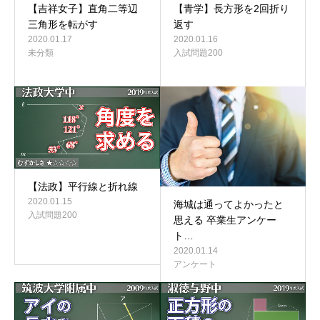
【吉祥女子】直角二等辺
【青学】長方形を2回折り
三角形を転がす
返す
2020.01.17
2020.01.16
未分類
入試問題200
【法政】平行線と折れ線
2020.01.15
海城は通ってよかったと
入試問題200
思える 卒業生アンケー
ト…
2020.01.14
アンケート