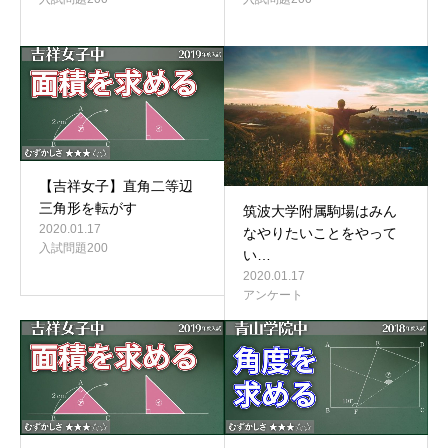
【吉祥女子】直角二等辺
三角形を転がす
筑波大学附属駒場はみん
2020.01.17
なやりたいことをやって
入試問題200
い…
2020.01.17
アンケート