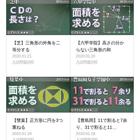
【芝】三角形の外角を二
【六甲学院】高さの分か
等分する
らない三角形の和
2020.01.21
2020.01.20
入試問題200
入試問題200
【雙葉】正方形に円を3つ
【豊島岡】11で割ると7余
重ねる
り、31で割ると11…
2020.01.19
2020.01.18
入試問題200
入試問題200