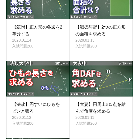
【筑附】正方形の各辺を2
【淑徳与野】2つの正方形
等分する
の面積を求める
2020.01.14
2020.01.13
入試問題200
入試問題200
【法政】円すいにひもを
【大妻】円周上の3点を結
ピンと張る
んで角度を求める
2020.01.12
2020.01.11
入試問題200
入試問題200