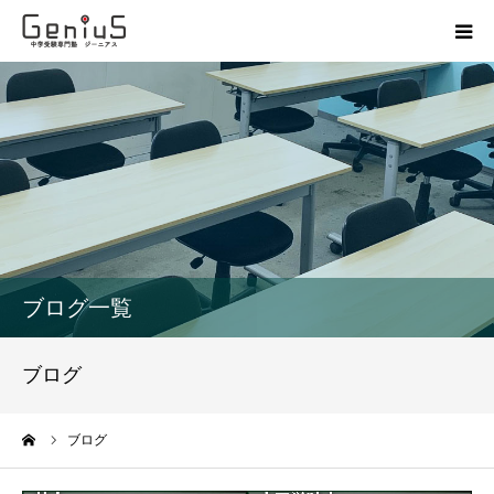
授業
志望校別特訓
講座
模試
ブログ一覧
動画
ブログ
教材
ーム
ブログ
お問い合わせ