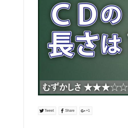
Tweet
Share
+1