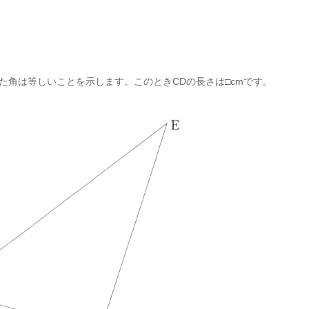
をつけた角は等しいことを示します。このときCDの長さは□cmです。