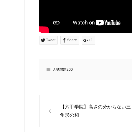
Tweet
Share
+1
入試問題200
【六甲学院】高さの分からない三
角形の和