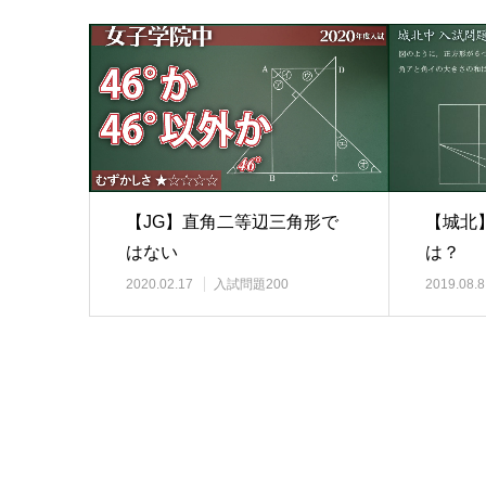
【城北
【JG】直角二等辺三角形で
は？
はない
2019.08.8
2020.02.17
入試問題200