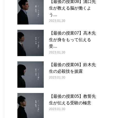
【最後の授業08】溝口先
生が教える脳が働くよ
う…
2023.01.30
【最後の授業07】高木先
生が身をもって伝える
受…
2023.01.30
【最後の授業06】鈴木先
生の必殺技を披露
2023.01.30
【最後の授業05】教誓先
生が伝える受験の極意
2023.01.30