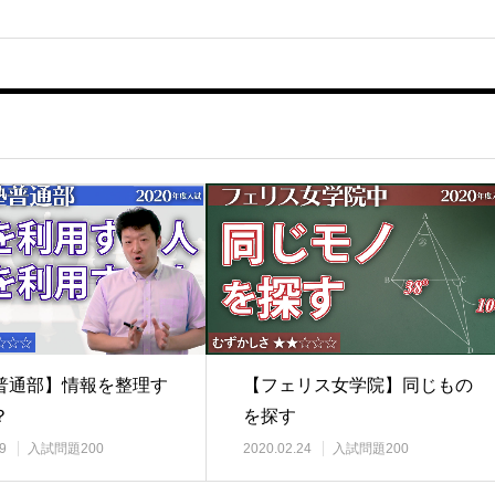
普通部】情報を整理す
【フェリス女学院】同じもの
？
を探す
9
入試問題200
2020.02.24
入試問題200