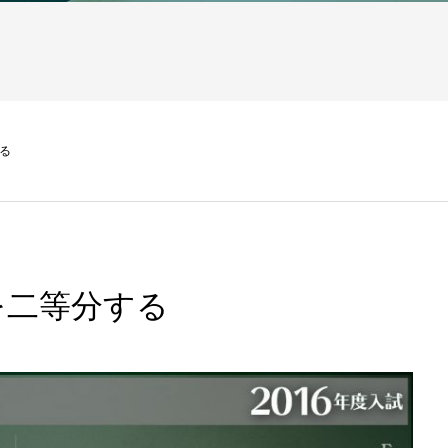
る
を二等分する