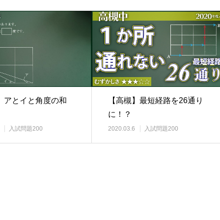
】アとイと角度の和
【高槻】最短経路を26通り
に！？
入試問題200
2020.03.6
入試問題200