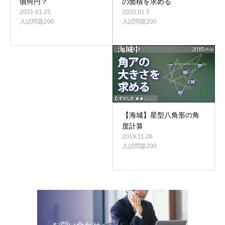
の面積を求める
個何円？
2020.01.5
2021.01.25
入試問題200
入試問題200
【海城】星型八角形の角
度計算
2019.11.26
入試問題200