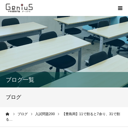
授業
志望校別特訓
講座
模試
ブログ一覧
動画
ブログ
教材
ーム
ブログ
入試問題200
【豊島岡】11で割ると7余り、31で割
る…
お問い合わせ