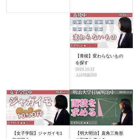
【青稜】変わらないもの
を探す
2020.10.12
入試問題200
【明大明治】直角三角形
【女子学院】ジャガイモ1