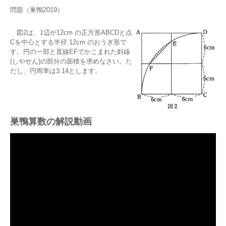
問題（巣鴨2019）
図2は、1辺が12cm の正方形ABCDと点
Cを中心とする半径 12cm のおうぎ形で
す。円の一部と直線EFでかこまれた斜線
(しやせん)の部分の面積を求めなさい。た
だし、円周率は3.14とします。
巣鴨算数の解説動画