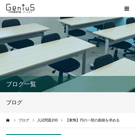
授業
志望校別特訓
講座
模試
ブログ一覧
動画
ブログ
教材
ーム
ブログ
入試問題200
【巣鴨】円の一部の面積を求める
お問い合わせ