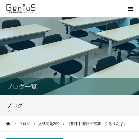
授業
志望校別特訓
講座
模試
ブログ一覧
動画
ブログ
教材
ーム
ブログ
入試問題200
【明中】魔法の言葉「くるりんぱ」
お問い合わせ