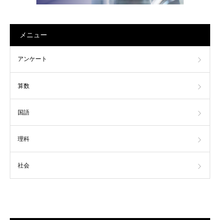
メニュー
アンケート
算数
国語
理科
社会