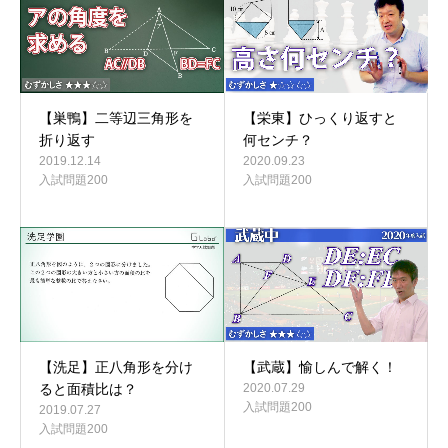
【巣鴨】二等辺三角形を
【栄東】ひっくり返すと
折り返す
何センチ？
2019.12.14
2020.09.23
入試問題200
入試問題200
【洗足】正八角形を分け
【武蔵】愉しんで解く！
ると面積比は？
2020.07.29
入試問題200
2019.07.27
入試問題200