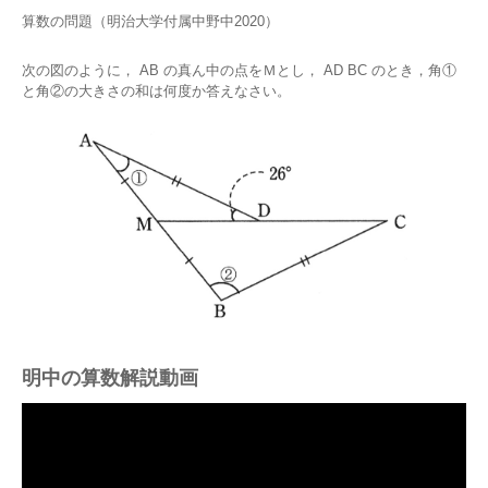
算数の問題（明治大学付属中野中2020）
次の図のように， AB の真ん中の点をＭとし， AD BC のとき，角①
と角②の大きさの和は何度か答えなさい。
明中の算数解説動画