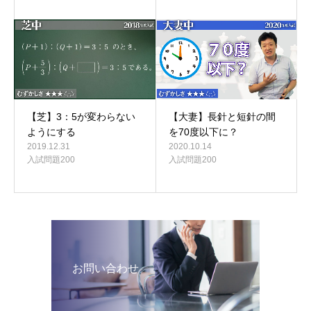
【芝】3：5が変わらない
【大妻】長針と短針の間
ようにする
を70度以下に？
2019.12.31
2020.10.14
入試問題200
入試問題200
お問い合わせ