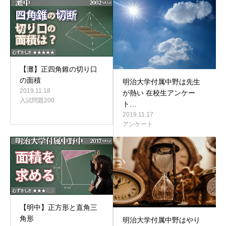
【灘】正四角錐の切り口
の面積
明治大学付属中野は先生
2019.11.18
が熱い 在校生アンケー
入試問題200
ト…
2019.11.17
アンケート
【明中】正方形と直角三
角形
明治大学付属中野はやり