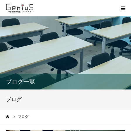
授業
志望校別特訓
講座
模試
ブログ一覧
動画
ブログ
教材
ーム
ブログ
お問い合わせ