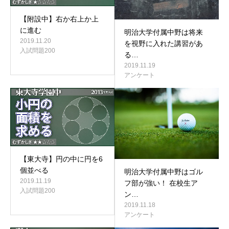
【附設中】右か右上か上
に進む
明治大学付属中野は将来
2019.11.20
を視野に入れた講習があ
入試問題200
る…
2019.11.19
アンケート
【東大寺】円の中に円を6
個並べる
明治大学付属中野はゴル
2019.11.19
フ部が強い！ 在校生ア
入試問題200
ン…
2019.11.18
アンケート