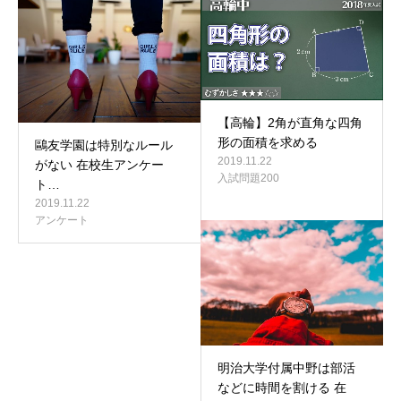
【高輪】2角が直角な四角
形の面積を求める
鷗友学園は特別なルール
2019.11.22
がない 在校生アンケー
入試問題200
ト…
2019.11.22
アンケート
明治大学付属中野は部活
などに時間を割ける 在