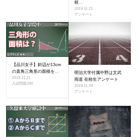
校…
2019.11.21
アンケート
【品川女子】斜辺が13cm
の直角三角形の面積を…
明治大学付属中野は文武
2019.11.21
両道 在校生アンケート
入試問題200
2019.11.20
アンケート