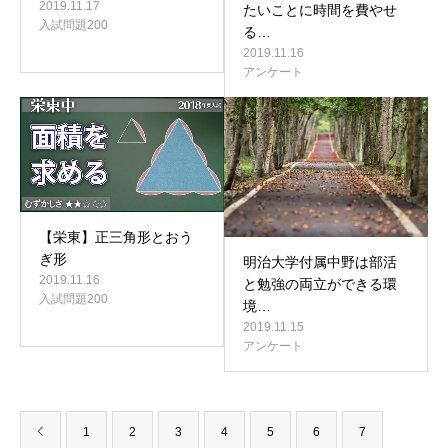
2019.11.17
たいことに時間を費やせ
入試問題200
る…
2019.11.16
アンケート
【栄東】正三角形とおう
ぎ形
明治大学付属中野は部活
2019.11.16
と勉強の両立ができる環
入試問題200
境…
2019.11.15
アンケート
1
2
3
4
5
6
7