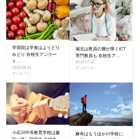
学習院は学食はよりどり
城北は教員の層が厚くICT
みどり 在校生アンケー
専門教員も 在校生ア…
ト…
2019.07.12
2019.08.31
アンケート
アンケート
小石川中等教育学校は趣
麻布はもうほかの学校に