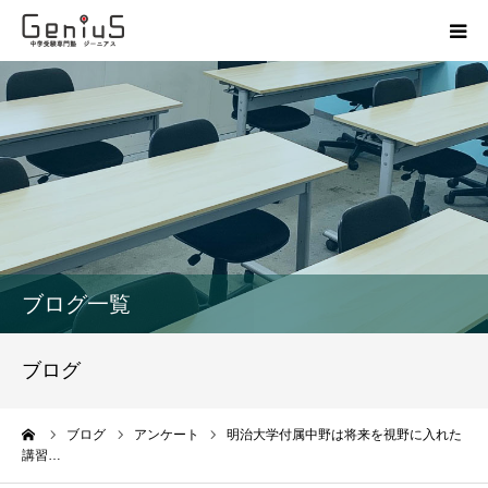
授業
志望校別特訓
講座
模試
ブログ一覧
動画
ブログ
教材
ーム
ブログ
アンケート
明治大学付属中野は将来を視野に入れた
講習…
お問い合わせ