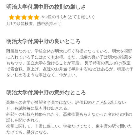
明治大学付属中野の校則の厳しさ
5つ星のうち5 (とても厳しい)
月1の頭髪検査。携帯所持不可
明治大学付属中野の良いところ
附属校なので、学校全体が明大に行く前提となっている。明大を視野
に入れている子にはとてもお得。また、成績の良い子は明大の推薦を
もちつつ、国立大学を受けることが可能。 男子特有の悪ふざけ(教室
で雪合戦、胴上げ、友達のお弁当で早弁する)などはあるが、特定の子
をいじめるような事はなく、仲がよい。
明治大学付属中野の意外なところ
高校への進学が希望者全員ではない。評価10のところ5.5以上ない
と、各試験毎に親も呼び出される。
外部への転校を勧められたり、高校推薦もらえなかった者のその後の
話しを聞かされる。
携帯に関して、非常に厳しい。学校だけでなく、東中野の駅で開いた
だけでも、処分となる。