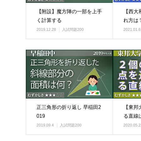
【附設】魔方陣の一部を上手
【西大
く計算する
れ方は
2019.12.28
入試問題200
2021.01.6
正三角形の折り返し 早稲田2
【東邦
019
る直線
2019.09.4
入試問題200
2020.05.2