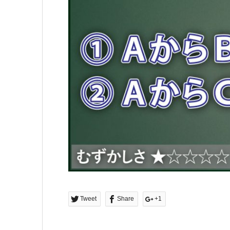
Tweet
Share
+1