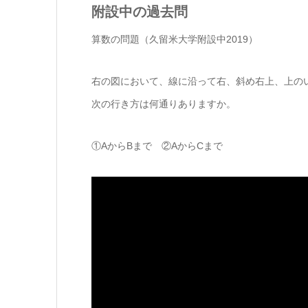
附設中の過去問
算数の問題（久留米大学附設中2019）
右の図において、線に沿って右、斜め右上、上の
次の行き方は何通りありますか。
①AからBまで ②AからCまで