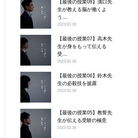
【最後の授業08】溝口先
生が教える脳が働くよ
う…
2023.01.30
【最後の授業07】高木先
生が身をもって伝える
受…
2023.01.30
【最後の授業06】鈴木先
生の必殺技を披露
2023.01.30
【最後の授業05】教誓先
生が伝える受験の極意
2023.01.30