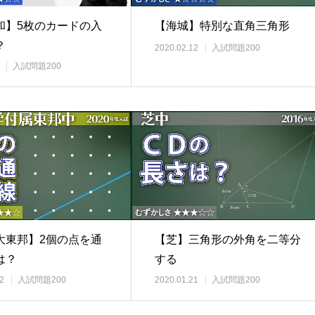
和】5枚のカードの入
【海城】特別な直角三角形
？
2020.02.12
入試問題200
入試問題200
【芝】三角形の外角を二等分
大東邦】2個の点を通
する
は？
2020.01.21
入試問題200
2
入試問題200