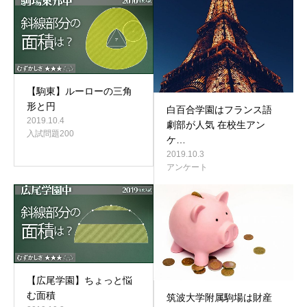
【駒東】ルーローの三角
形と円
白百合学園はフランス語
2019.10.4
劇部が人気 在校生アン
入試問題200
ケ…
2019.10.3
アンケート
【広尾学園】ちょっと悩
む面積
筑波大学附属駒場は財産