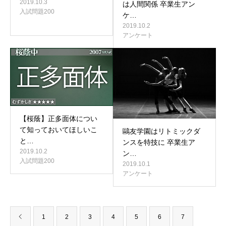
2019.10.3
は人間関係 卒業生アン
入試問題200
ケ…
2019.10.2
アンケート
【桜蔭】正多面体につい
て知っておいてほしいこ
鷗友学園はリトミックダ
と…
ンスを特技に 卒業生ア
2019.10.2
ン…
入試問題200
2019.10.1
アンケート
1
2
3
4
5
6
7