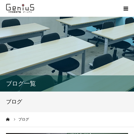
授業
志望校別特訓
講座
模試
ブログ一覧
動画
ブログ
教材
ーム
ブログ
お問い合わせ