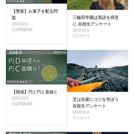
【雙葉】お菓子を配る問
三輪田学園は英語を得意
題
に 在校生アンケート
2019.10.6
入試問題200
2019.10.5
アンケート
【開成】円と円と直線と
2019.10.5
芝は先輩にコツを学ぼう
入試問題200
在校生アンケート
2019.10.4
アンケート