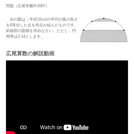
問題（広尾学園中2007）
右の図は，半径10cmの半円の弧の長さ
を6等分した点を何点か結んだものです。
斜線部の面積を求めなさい。ただし，円
周率は3.14とします。
広尾算数の解説動画