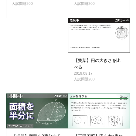
入試問題200
入試問題200
【雙葉】円の大きさを比
べる
2019.08.17
入試問題200
【桐朋】面積を2等分する
【三田国際】円を4つ重ね