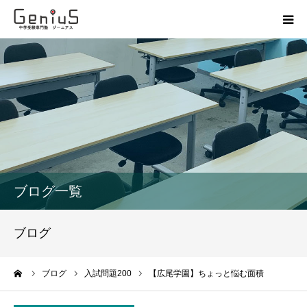
授業
志望校別特訓
講座
模試
ブログ一覧
動画
ブログ
教材
ーム
ブログ
入試問題200
【広尾学園】ちょっと悩む面積
お問い合わせ