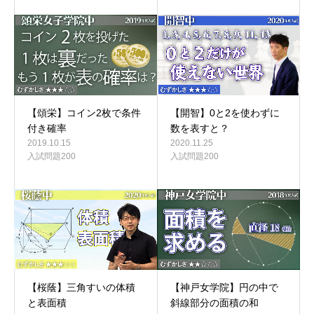
【頌栄】コイン2枚で条件
【開智】0と2を使わずに
付き確率
数を表すと？
2019.10.15
2020.11.25
入試問題200
入試問題200
【神戸女学院】円の中で
【桜蔭】三角すいの体積
斜線部分の面積の和
と表面積