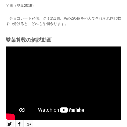
問題（雙葉2019）
チョコレート74個、グミ152個、あめ295個を㋑人でそれぞれ同じ数
ずつ分けると、どれも㋒個余ります。
雙葉算数の解説動画