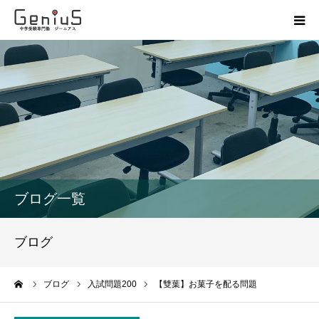
授業
志望校別特訓
講座
模試
ブログ一覧
動画
ブログ
教材
ーム
ブログ
入試問題200
【雙葉】お菓子を配る問題
お問い合わせ