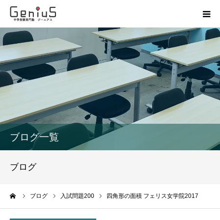
授業
志望校別特訓
講座
模試
ブログ一覧
動画
ブログ
教材
ーム
ブログ
入試問題200
四角形の面積 フェリス女学院2017
お問い合わせ