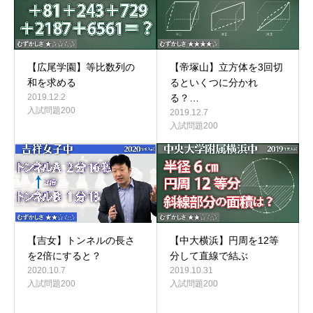
【広尾学園】等比数列の
【帝塚山】立方体を3回切
和を求める
るといくつに分かれ
2019.12.2
る？…
入試問題200
2019.12.7
入試問題200
【中大横浜】円周を12等
【吉女】トンネルの長さ
分して直線で結ぶ
を2倍にすると？
2019.10.31
2020.10.7
入試問題200
入試問題200