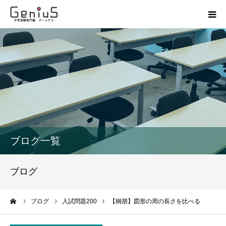
授業
志望校別特訓
講座
模試
ブログ一覧
動画
ブログ
教材
ーム
ブログ
入試問題200
【桐朋】図形の周の長さを比べる
お問い合わせ