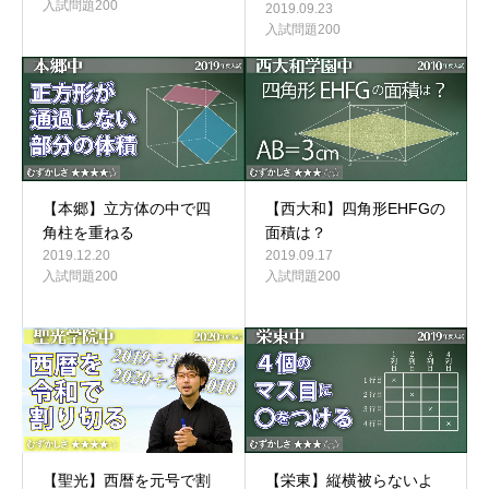
入試問題200
2019.09.23
入試問題200
【本郷】立方体の中で四
【西大和】四角形EHFGの
角柱を重ねる
面積は？
2019.12.20
2019.09.17
入試問題200
入試問題200
【栄東】縦横被らないよ
【聖光】西暦を元号で割