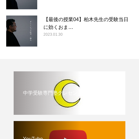
【最後の授業04】柏木先生の受験当日
に効くおま…
2023.01.30
中学受験専門塾クレセント
YouTube