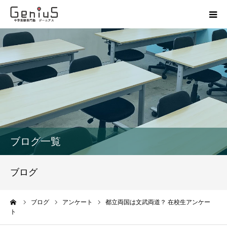
授業
志望校別特訓
講座
模試
ブログ一覧
動画
ブログ
教材
ーム
ブログ
アンケート
都立両国は文武両道？ 在校生アンケー
ト
お問い合わせ