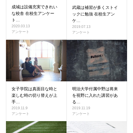
成城は設備充実できれい
武蔵は補習が多くストイ
な校舎 在校生アンケー
ックに勉強 在校生アン
ト…
ケ…
2020.03.13
2019.07.13
アンケート
アンケート
女子学院は真面目な時と
明治大学付属中野は将来
楽しむ時の切り替えが上
を視野に入れた講習があ
手…
る…
2019.11.9
2019.11.19
アンケート
アンケート