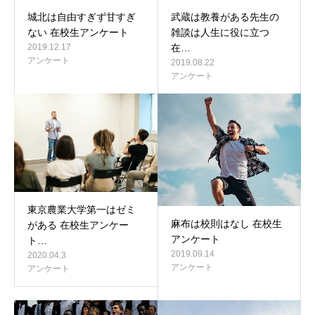
城北は自由すぎず甘すぎ
武蔵は教養がある先生の
ない 在校生アンケート
雑談は人生に役に立つ
2019.12.17
在…
アンケート
2019.08.22
アンケート
東京農業大学第一はゼミ
麻布は校則はなし 在校生
がある 在校生アンケー
アンケート
ト…
2019.09.14
2020.04.3
アンケート
アンケート