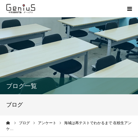
授業
志望校別特訓
講座
模試
ブログ一覧
動画
ブログ
教材
ーム
ブログ
アンケート
海城は再テストでわかるまで 在校生アン
ケ…
お問い合わせ