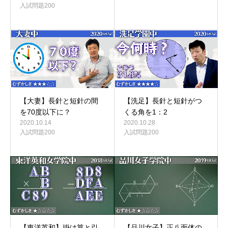
入試問題200
【大妻】長針と短針の間
【洗足】長針と短針がつ
を70度以下に？
くる角を1：2
2020.10.14
2020.10.28
入試問題200
入試問題200
【東洋英和】掛け算と引
【品川女子】正八面体の