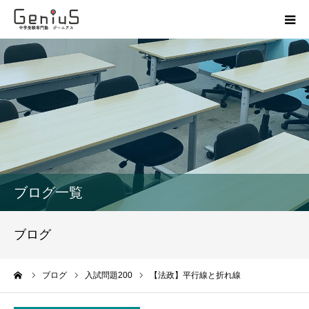
授業
志望校別特訓
講座
模試
ブログ一覧
動画
ブログ
教材
ーム
ブログ
入試問題200
【法政】平行線と折れ線
お問い合わせ