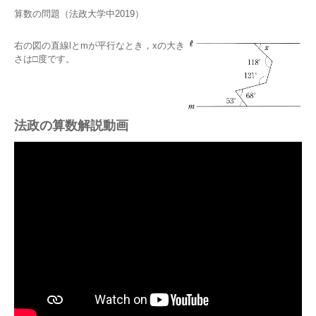
算数の問題（法政大学中2019）
右の図の直線lとmが平行なとき，xの大き
さは□度です。
法政の算数解説動画