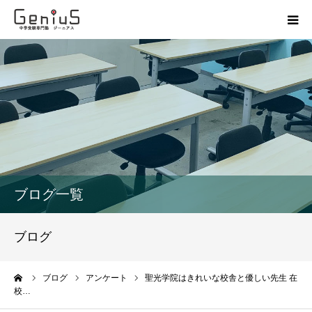
授業
志望校別特訓
講座
模試
ブログ一覧
動画
ブログ
教材
ーム
ブログ
アンケート
聖光学院はきれいな校舎と優しい先生 在
校…
お問い合わせ