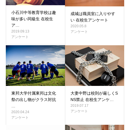
小石川中等教育学校は趣
成城は職員室に入りやす
味が多い同級生 在校生
い 在校生アンケート
ア…
2020.05.8
2019.09.13
アンケート
アンケート
東邦大学付属東邦は文化
大妻中野は校則が厳しくS
祭の出し物がクラス対抗
NS禁止 在校生アンケ…
…
2019.07.17
アンケート
2020.04.24
アンケート