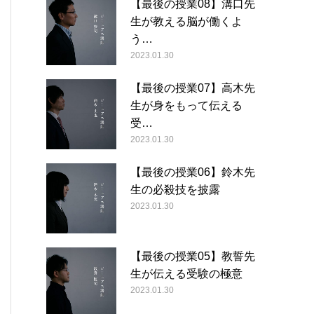
【最後の授業08】溝口先
生が教える脳が働くよ
う…
2023.01.30
【最後の授業07】高木先
生が身をもって伝える
受…
2023.01.30
【最後の授業06】鈴木先
生の必殺技を披露
2023.01.30
【最後の授業05】教誓先
生が伝える受験の極意
2023.01.30