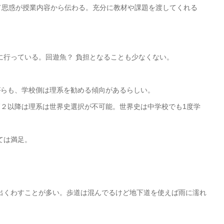
て思惑が授業内容から伝わる。充分に教材や課題を渡してくれる
に行っている。回遊魚？ 負担となることも少なくない。
がらも、学校側は理系を勧める傾向があるらしい。
高２以降は理系は世界史選択が不可能。世界史は中学校でも1度学
ては満足。
出くわすことが多い。歩道は混んでるけど地下道を使えば雨に濡れ