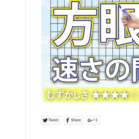
Tweet
Share
+1