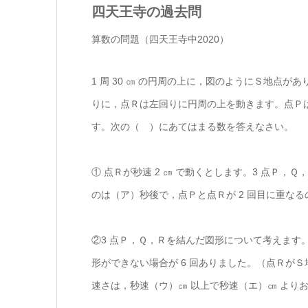
四天王寺の過去問
算数の問題（四天王寺中2020）
1 周 30 ㎝ の円周の上に，図のようにＳ地点
りに，点Ｒは左回りに円周の上を動きます。点Ｐは秒
す。次の（ ）にあてはまる数を答えなさい。
① 点Ｒが秒速 2 ㎝ で動くとします。3 点Ｐ
のは（ア）秒後で，点Ｐと点Ｒが 2 回目に重な
②3 点Ｐ，Ｑ，Ｒを結んだ図形について考えます
形ができない場合が 6 回ありました。（点Ｒが
速さは，秒速（ウ）㎝ 以上で秒速（エ）㎝ より