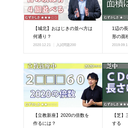
1辺の
【城北】おはじきの並べ方は
形の面積
何通り？
子…
2019.09.1
2020.12.21
入試問題200
【芝】
【立教新座】2020の倍数を
する
作るには？