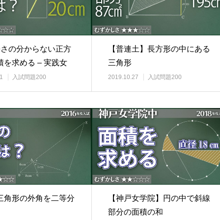
長さの分からない正方
【普連土】長方形の中にある
を求める – 実践女
三角形
1
入試問題200
2019.10.27
入試問題200
三角形の外角を二等分
【神戸女学院】円の中で斜線
部分の面積の和