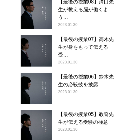
【最後の授業08】溝口先
生が教える脳が働くよ
う…
2023.01.30
【最後の授業07】高木先
生が身をもって伝える
受…
2023.01.30
【最後の授業06】鈴木先
生の必殺技を披露
2023.01.30
【最後の授業05】教誓先
生が伝える受験の極意
2023.01.30