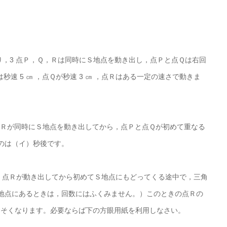
があり，3 点Ｐ，Ｑ，Ｒは同時にＳ地点を動き出し，点Ｐと点Ｑは右回
速 5 ㎝ ，点Ｑが秒速 3 ㎝ ，点Ｒはある一定の速さで動きま
，Ｑ，Ｒが同時にＳ地点を動き出してから，点Ｐと点Ｑが初めて重なる
るのは（イ）秒後です。
。点Ｒが動き出してから初めてＳ地点にもどってくる途中で，三角
Ｓ地点にあるときは，回数にはふくみません。）このときの点Ｒの
おそくなります。必要ならば下の方眼用紙を利用しなさい。