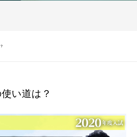
？
の使い道は？