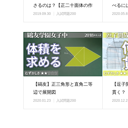
さるのは？【正二十面体の作
べるに
図】
2019.09.30
入試問題200
2020.05.8
【鷗友】正三角形と直角二等
【逗子
辺で展開図
貫く？
2020.01.23
入試問題200
2020.12.2