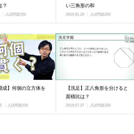
い三角形の和
は？
2020.01.20
入試問題200
入試問題200
【洗足】正八角形を分けると
開成】何個の立方体を
面積比は？
2019.07.27
入試問題200
5
入試問題200