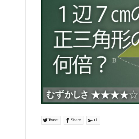
Tweet
Share
+1