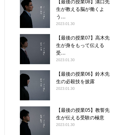
【最後の授業08】溝口先
生が教える脳が働くよ
う…
2023.01.30
【最後の授業07】高木先
生が身をもって伝える
受…
2023.01.30
【最後の授業06】鈴木先
生の必殺技を披露
2023.01.30
【最後の授業05】教誓先
生が伝える受験の極意
2023.01.30