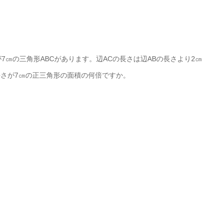
が7㎝の三角形ABCがあります。辺ACの長さは辺ABの長さより2㎝
長さが7㎝の正三角形の面積の何倍ですか。