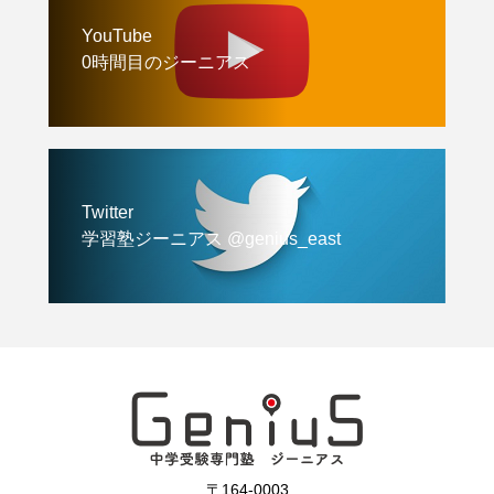
YouTube
0時間目のジーニアス
Twitter
学習塾ジーニアス @genius_east
〒164-0003