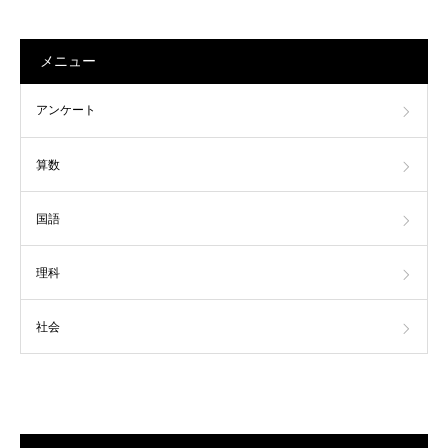
メニュー
アンケート
算数
国語
理科
社会