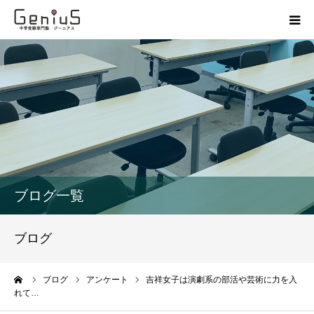
授業
志望校別特訓
講座
模試
ブログ一覧
動画
ブログ
教材
ーム
ブログ
アンケート
吉祥女子は演劇系の部活や芸術に力を入
れて…
お問い合わせ