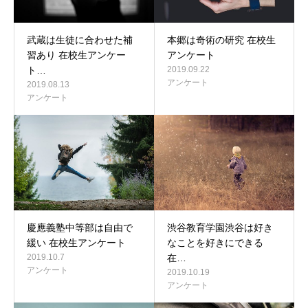
武蔵は生徒に合わせた補
本郷は奇術の研究 在校生
習あり 在校生アンケー
アンケート
ト…
2019.09.22
アンケート
2019.08.13
アンケート
慶應義塾中等部は自由で
渋谷教育学園渋谷は好き
緩い 在校生アンケート
なことを好きにできる
2019.10.7
在…
アンケート
2019.10.19
アンケート