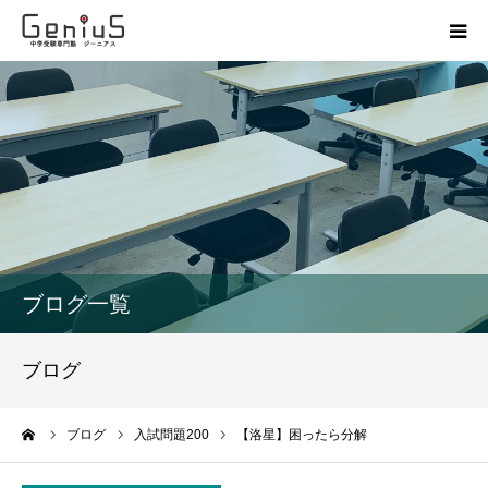
授業
志望校別特訓
講座
模試
ブログ一覧
動画
ブログ
教材
ーム
ブログ
入試問題200
【洛星】困ったら分解
お問い合わせ