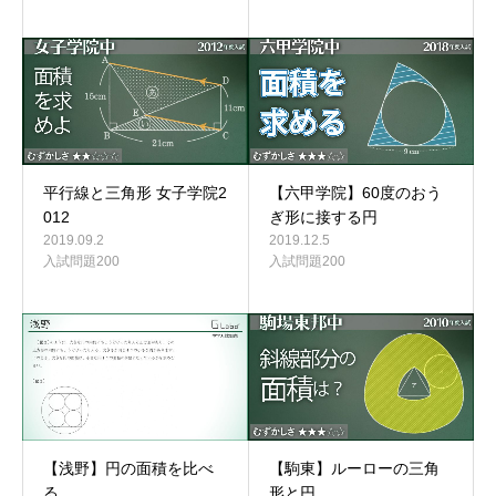
平行線と三角形 女子学院2
【六甲学院】60度のおう
012
ぎ形に接する円
2019.09.2
2019.12.5
入試問題200
入試問題200
【浅野】円の面積を比べ
【駒東】ルーローの三角
る
形と円