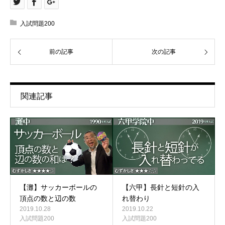
入試問題200
前の記事
次の記事
関連記事
【灘】サッカーボールの
【六甲】長針と短針の入
頂点の数と辺の数
れ替わり
2019.10.28
2019.10.22
入試問題200
入試問題200