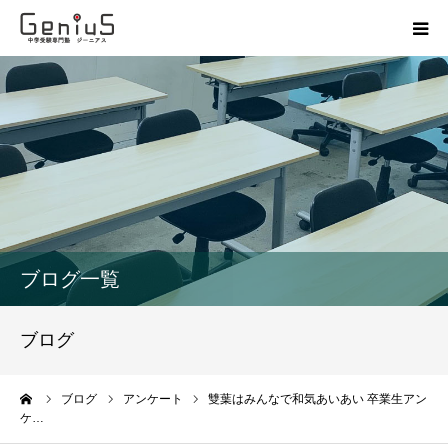
授業
志望校別特訓
講座
模試
ブログ一覧
動画
ブログ
教材
ーム
ブログ
アンケート
雙葉はみんなで和気あいあい 卒業生アン
ケ…
お問い合わせ