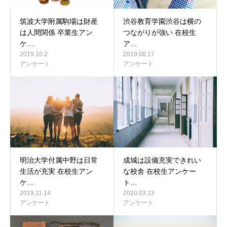
筑波大学附属駒場は財産
渋谷教育学園渋谷は横の
は人間関係 卒業生アン
つながりが強い 在校生
ケ…
ア…
2019.10.2
2019.08.17
アンケート
アンケート
明治大学付属中野は日常
成城は設備充実できれい
生活が充実 在校生アン
な校舎 在校生アンケー
ケ…
ト…
2019.11.14
2020.03.13
アンケート
アンケート