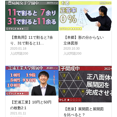
【豊島岡】11で割ると7余
【本郷】形の分からない
り、31で割ると11…
立体図形
2020.01.18
2020.10.30
入試問題200
入試問題200
【芝浦工業】10円と50円
の枚数2:1
【恵泉】展開図と展開図
2021.01.11
を比べると？