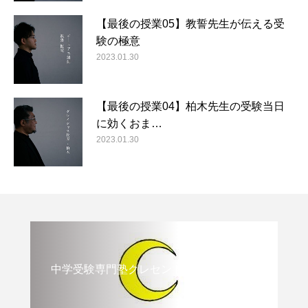
【最後の授業05】教誓先生が伝える受
験の極意
2023.01.30
【最後の授業04】柏木先生の受験当日
に効くおま…
2023.01.30
中学受験専門塾クレセント