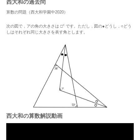
西大和の過去問
算数の問題（西大和学園中2020）
次の図で，アの角の大きさは □° です。ただし，図の●どうし，○どう
しはそれぞれ同じ大きさを表す角とします。
西大和の算数解説動画