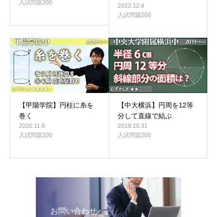
入試問題200
2022.12.4
入試問題200
【中大横浜】円周を12等
【甲陽学院】円柱に糸を
分して直線で結ぶ
巻く
2019.10.31
2020.11.6
入試問題200
入試問題200
お問い合わせ