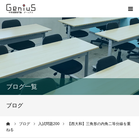
授業
志望校別特訓
講座
模試
ブログ一覧
動画
ブログ
教材
ーム
ブログ
入試問題200
【西大和】三角形の内角二等分線を重
ねる
お問い合わせ