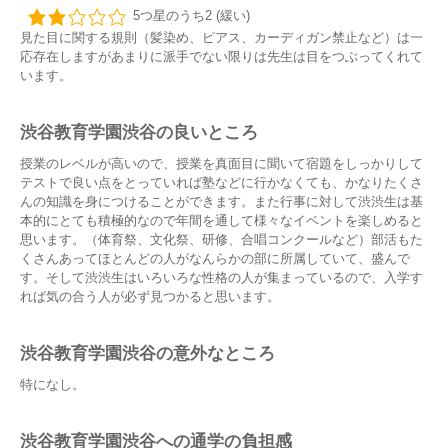
5つ星のうち2 (緩い)
見た目に関する規則（髪染め、ピアス、カーディガン禁止など）は一
応存在しますがあまりに派手でない限りは先生は目をつぶってくれて
います。
渋谷教育学園渋谷の良いところ
授業のレベルが高いので、授業を真面目に聞いて宿題をしっかりして
テストで良い点をとっていれば塾などに行かなくても、かなりたくさ
んの知識を身につけることができます。また行事に対して渋渋生は基
本的にとても積極的なので年間を通して様々なイベントを楽しめると
思います。（体育祭、文化祭、研修、合唱コンクールなど）部活もた
くさんあってほとんどの人がなんらかの部に所属していて、盛んで
す。そして渋渋生はいろいろな性格の人が集まっているので、入学す
れば気の合う人が必ず見つかると思います。
渋谷教育学園渋谷の意外なところ
特になし。
渋谷教育学園渋谷への通学の負担感