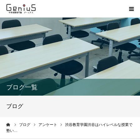
授業
志望校別特訓
講座
模試
ブログ一覧
動画
ブログ
教材
ーム
ブログ
アンケート
渋谷教育学園渋谷はハイレベルな授業で
塾い…
お問い合わせ