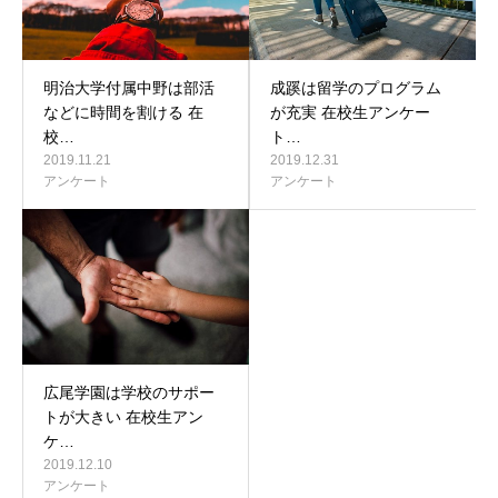
明治大学付属中野は部活
成蹊は留学のプログラム
などに時間を割ける 在
が充実 在校生アンケー
校…
ト…
2019.11.21
2019.12.31
アンケート
アンケート
広尾学園は学校のサポー
トが大きい 在校生アン
ケ…
2019.12.10
アンケート