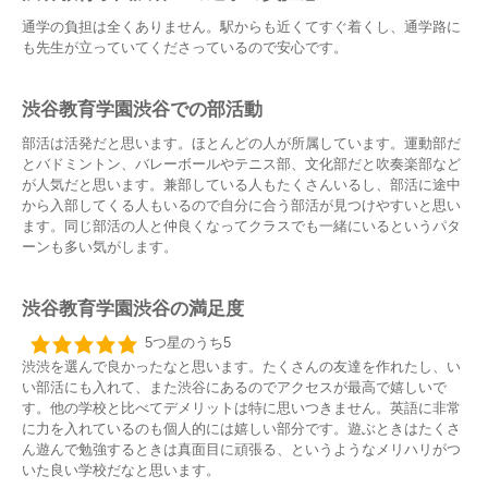
通学の負担は全くありません。駅からも近くてすぐ着くし、通学路に
も先生が立っていてくださっているので安心です。
渋谷教育学園渋谷での部活動
部活は活発だと思います。ほとんどの人が所属しています。運動部だ
とバドミントン、バレーボールやテニス部、文化部だと吹奏楽部など
が人気だと思います。兼部している人もたくさんいるし、部活に途中
から入部してくる人もいるので自分に合う部活が見つけやすいと思い
ます。同じ部活の人と仲良くなってクラスでも一緒にいるというパタ
ーンも多い気がします。
渋谷教育学園渋谷の満足度
5つ星のうち5
渋渋を選んで良かったなと思います。たくさんの友達を作れたし、い
い部活にも入れて、また渋谷にあるのでアクセスが最高で嬉しいで
す。他の学校と比べてデメリットは特に思いつきません。英語に非常
に力を入れているのも個人的には嬉しい部分です。遊ぶときはたくさ
ん遊んで勉強するときは真面目に頑張る、というようなメリハリがつ
いた良い学校だなと思います。