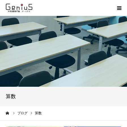
授業
志望校別特訓
講座
模試
動画
算数
教材
ーム
ブログ
算数
お問い合わせ