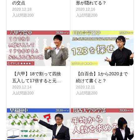
の交点
形が隠れてる？
2020.12.18
2020.12.16
入試問題200
入試問題200
【六甲】18で割って四捨
【白百合】1から2020まで
五入して17倍すると元…
続けて書くと？
2020.12.14
2020.12.11
入試問題200
入試問題200