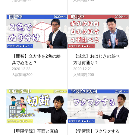
【開智】立方体を2色の絵
【城北】おはじきの並べ
具でぬると？
方は何通り？
2020.12.23
2020.12.21
入試問題200
入試問題200
【甲陽学院】平面と直線
【学習院】ワクワクする