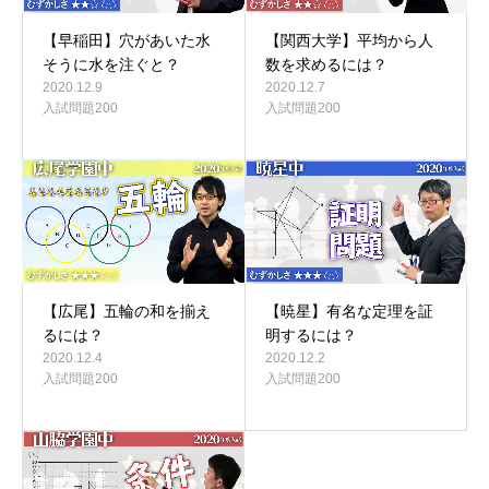
【早稲田】穴があいた水
【関西大学】平均から人
そうに水を注ぐと？
数を求めるには？
2020.12.9
2020.12.7
入試問題200
入試問題200
【広尾】五輪の和を揃え
【暁星】有名な定理を証
るには？
明するには？
2020.12.4
2020.12.2
入試問題200
入試問題200