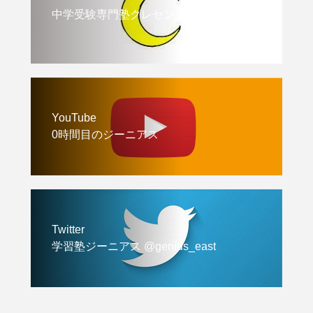
中学受験専門塾クレセント
YouTube
0時間目のジーニアス
Twitter
学習塾ジーニアス @genius_east