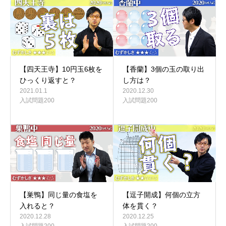
【四天王寺】10円玉6枚を
【香蘭】3個の玉の取り出
ひっくり返すと？
し方は？
2021.01.1
2020.12.30
入試問題200
入試問題200
【巣鴨】同じ量の食塩を
【逗子開成】何個の立方
入れると？
体を貫く？
2020.12.28
2020.12.25
入試問題200
入試問題200