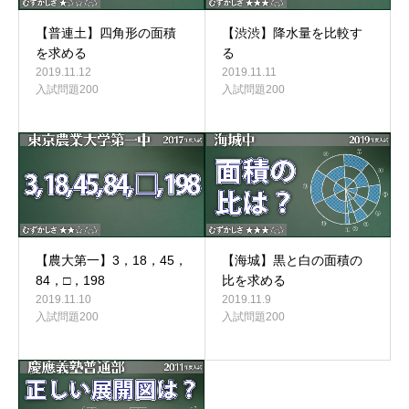
【普連土】四角形の面積
【渋渋】降水量を比較す
を求める
る
2019.11.12
2019.11.11
入試問題200
入試問題200
【農大第一】3，18，45，
【海城】黒と白の面積の
84，□，198
比を求める
2019.11.10
2019.11.9
入試問題200
入試問題200