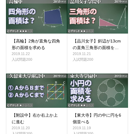
【高輪】2角が直角な四角
【品川女子】斜辺が13cm
形の面積を求める
の直角三角形の面積を…
2019.11.22
2019.11.21
入試問題200
入試問題200
【附設中】右か右上か上
【東大寺】円の中に円を6
に進む
個並べる
2019.11.20
2019.11.19
入試問題200
入試問題200