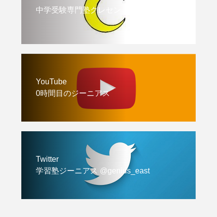
中学受験専門塾クレセント
YouTube
0時間目のジーニアス
Twitter
学習塾ジーニアス @genius_east