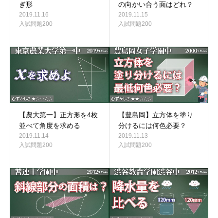
ぎ形
の向かい合う面はどれ？
2019.11.16
2019.11.15
入試問題200
入試問題200
【農大第一】正方形を4枚
【豊島岡】立方体を塗り
並べて角度を求める
分けるには何色必要？
2019.11.14
2019.11.13
入試問題200
入試問題200