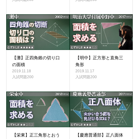
【灘】正四角錐の切り口
【明中】正方形と直角三
の面積
角形
2019.11.18
2019.11.17
入試問題200
入試問題200
【栄東】正三角形とおう
【慶應普通部】正八面体