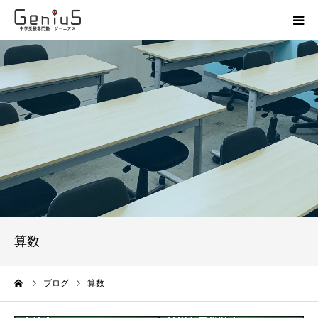
授業
志望校別特訓
講座
模試
動画
算数
教材
ーム
ブログ
算数
お問い合わせ