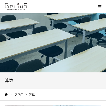
授業
志望校別特訓
講座
模試
動画
算数
教材
ーム
ブログ
算数
お問い合わせ