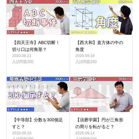
【四天王寺】ABC切断！
【西大和】直方体の中の
切り口は何角形？
角度
2020.09.21
2020.09.18
入試問題200
入試問題200
【中等部】分数を300個足
【須磨学園】円が三角形
すと？
の周りを転がると？
2020.09.16
2020.09.14
入試問題200
入試問題200