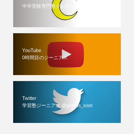
中学受験専門塾クレセント
YouTube
0時間目のジーニアス
Twitter
学習塾ジーニアス @genius_east