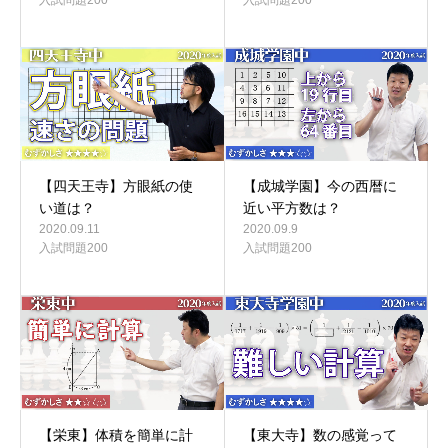
【四天王寺】方眼紙の使
【成城学園】今の西暦に
い道は？
近い平方数は？
2020.09.11
2020.09.9
入試問題200
入試問題200
【栄東】体積を簡単に計
【東大寺】数の感覚って