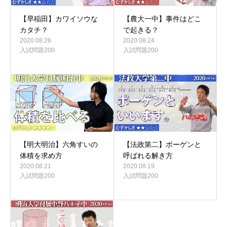
【早稲田】カワイソウな
【農大一中】事件はどこ
カタチ？
で起きる？
2020.08.26
2020.08.24
入試問題200
入試問題200
【明大明治】六角すいの
【法政第二】ボーゲンと
体積を求め方
呼ばれる解き方
2020.08.21
2020.08.19
入試問題200
入試問題200