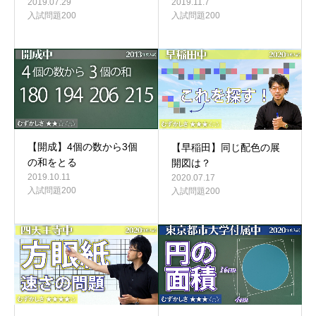
2019.07.29
2019.11.7
入試問題200
入試問題200
【開成】4個の数から3個
【早稲田】同じ配色の展
の和をとる
開図は？
2019.10.11
2020.07.17
入試問題200
入試問題200