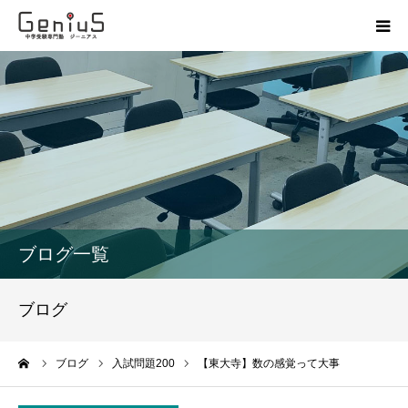
授業
志望校別特訓
講座
模試
ブログ一覧
動画
ブログ
教材
ーム
ブログ
入試問題200
【東大寺】数の感覚って大事
お問い合わせ