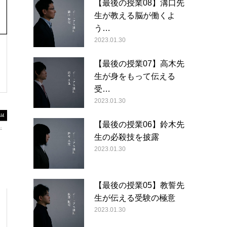
【最後の授業08】溝口先
生が教える脳が働くよ
う…
2023.01.30
【最後の授業07】高木先
生が身をもって伝える
受…
2023.01.30
【最後の授業06】鈴木先
生の必殺技を披露
2023.01.30
【最後の授業05】教誓先
生が伝える受験の極意
2023.01.30