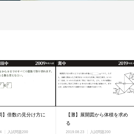
岡】倍数の見分け方に
【灘】展開図から体積を求め
る
4
入試問題200
2019.08.23
入試問題200