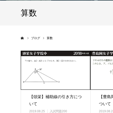
算数
ホーム
ブログ
算数
【頌栄】補助線の引き方につ
【豊島
いて
ついて
2019.08.25
入試問題200
2019.08.2