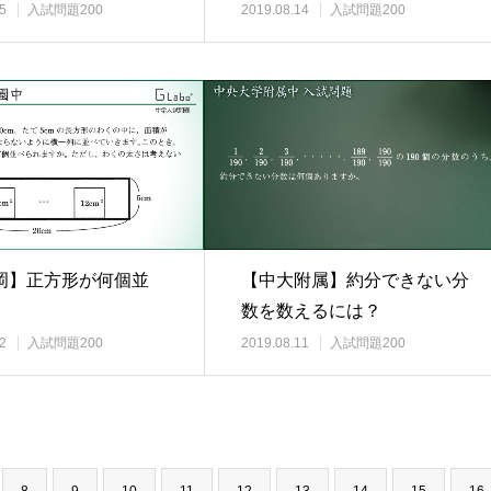
5
入試問題200
2019.08.14
入試問題200
岡】正方形が何個並
【中大附属】約分できない分
数を数えるには？
2
入試問題200
2019.08.11
入試問題200