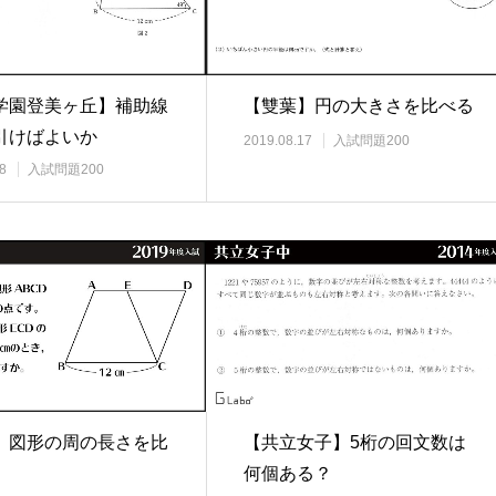
学園登美ヶ丘】補助線
【雙葉】円の大きさを比べる
引けばよいか
2019.08.17
入試問題200
8
入試問題200
】図形の周の長さを比
【共立女子】5桁の回文数は
何個ある？