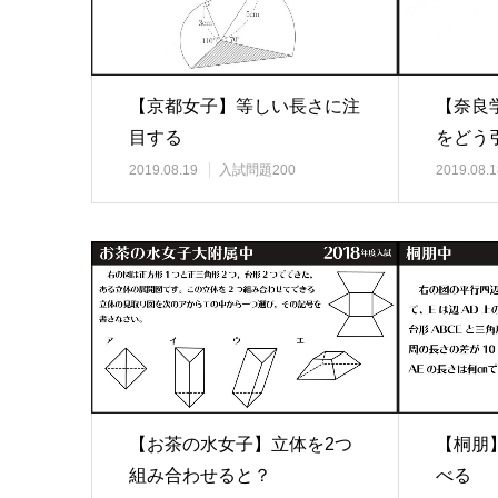
【京都女子】等しい長さに注
【奈良
目する
をどう
2019.08.19
入試問題200
2019.08.1
【お茶の水女子】立体を2つ
【桐朋
組み合わせると？
べる