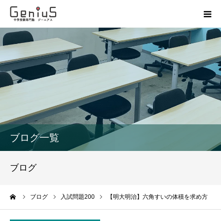
授業
志望校別特訓
講座
模試
ブログ一覧
動画
ブログ
教材
ーム
ブログ
入試問題200
【明大明治】六角すいの体積を求め方
お問い合わせ