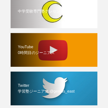
中学受験専門塾クレセント
YouTube
0時間目のジーニアス
Twitter
学習塾ジーニアス @genius_east