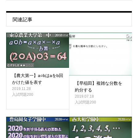
関連記事
【農大第一】a○bはaをb回
かけた値を表す
【早稲田】複雑な分数を
2019.11.28
約分する
入試問題200
2019.07.18
入試問題200