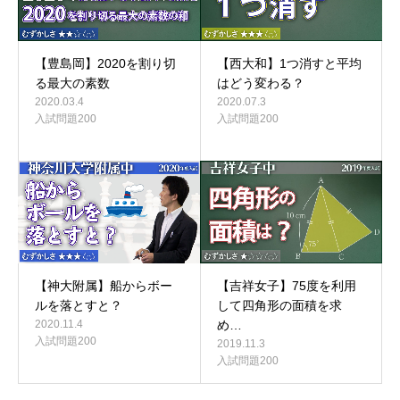
【豊島岡】2020を割り切
【西大和】1つ消すと平均
る最大の素数
はどう変わる？
2020.03.4
2020.07.3
入試問題200
入試問題200
【吉祥女子】75度を利用
【神大附属】船からボー
して四角形の面積を求
ルを落とすと？
め…
2020.11.4
入試問題200
2019.11.3
入試問題200