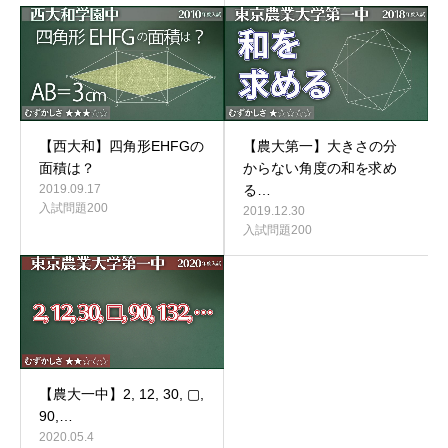
【西大和】四角形EHFGの
【農大第一】大きさの分
面積は？
からない角度の和を求め
2019.09.17
る…
入試問題200
2019.12.30
入試問題200
【農大一中】2, 12, 30, ▢,
90,…
2020.05.4