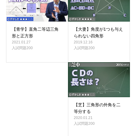
【大妻】角度が1つも与え
【青学】直角二等辺三角
られない四角形
形と正方形
2019.12.16
2021.01.27
入試問題200
入試問題200
【芝】三角形の外角を二
等分する
2020.01.21
入試問題200