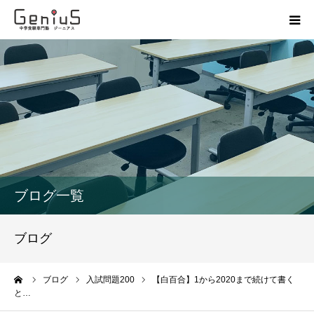
授業
志望校別特訓
講座
模試
ブログ一覧
動画
ブログ
教材
ーム
ブログ
入試問題200
【白百合】1から2020まで続けて書く
と…
お問い合わせ