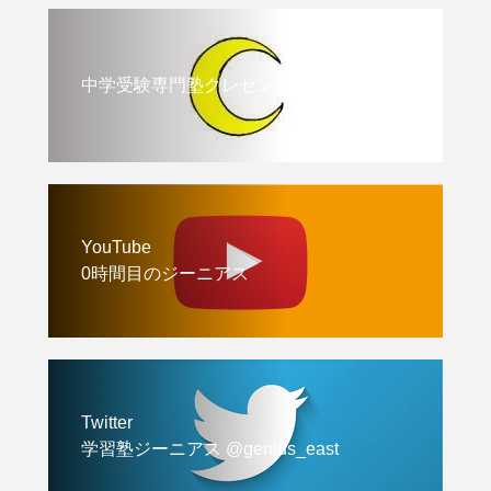
中学受験専門塾クレセント
YouTube
0時間目のジーニアス
Twitter
学習塾ジーニアス @genius_east