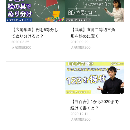
【武蔵】直角二等辺三角
【広尾学園】円を5等分し
形を斜めに置く
てぬり分けると？
2019.09.29
2020.03.25
入試問題200
入試問題200
【白百合】1から2020まで
続けて書くと？
2020.12.11
入試問題200