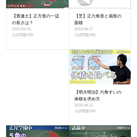
【芝】正六角形と扇形の
【普連土】正方形の一辺
面積
の長さは？
2019.08.27
2020.04.20
入試問題200
入試問題200
【明大明治】六角すいの
体積を求め方
2020.08.21
入試問題200