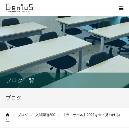
授業
志望校別特訓
講座
模試
ブログ一覧
動画
ブログ
教材
ーム
ブログ
入試問題200
【ラ・サール】2021を全て見つけるに
は…
お問い合わせ