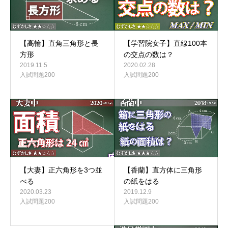
【高輪】直角三角形と長
【学習院女子】直線100本
方形
の交点の数は？
2019.11.5
2020.02.28
入試問題200
入試問題200
【香蘭】直方体に三角形
【大妻】正六角形を3つ並
の紙をはる
べる
2019.12.9
2020.03.23
入試問題200
入試問題200