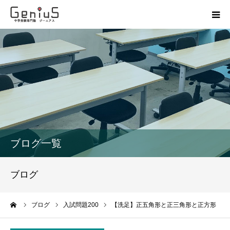
授業
志望校別特訓
講座
模試
ブログ一覧
動画
ブログ
教材
ーム
ブログ
入試問題200
【洗足】正五角形と正三角形と正方形
お問い合わせ