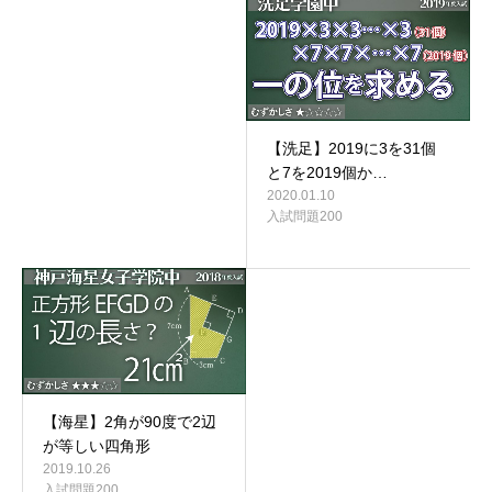
【洗足】2019に3を31個
と7を2019個か…
2020.01.10
入試問題200
【海星】2角が90度で2辺
が等しい四角形
2019.10.26
入試問題200