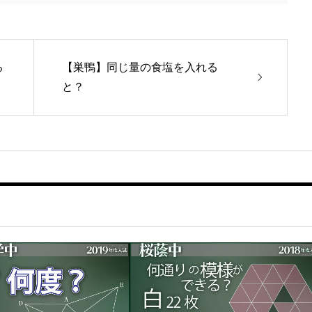
る
【巣鴨】同じ量の食塩を入れる
と？