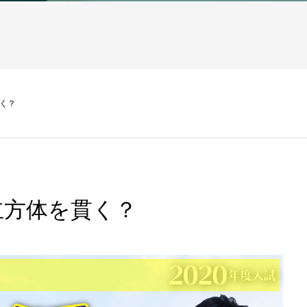
く？
立方体を貫く？