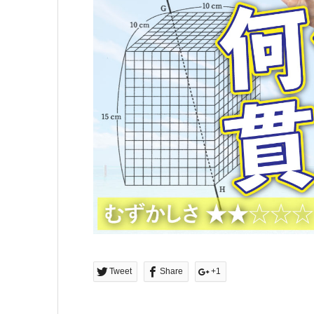
Tweet
Share
+1