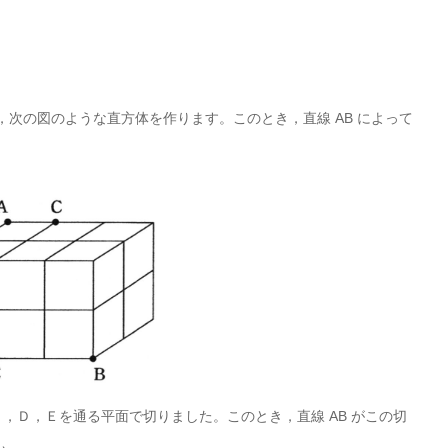
を使って，次の図のような直方体を作ります。このとき，直線 AB によって
点 Ｃ，Ｄ，Ｅを通る平面で切りました。このとき，直線 AB がこの切