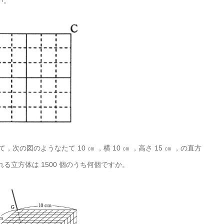
い。
って，次の図のようなたて 10 ㎝ ，横 10 ㎝ ，高さ 15 ㎝ ，の直方
る立方体は 1500 個のうち何個ですか。