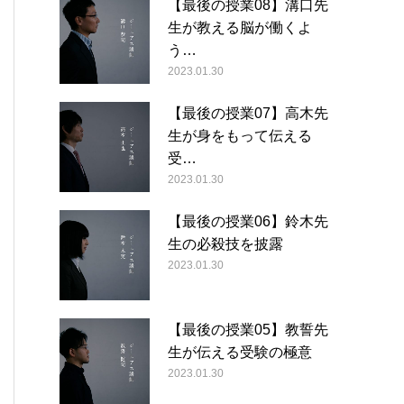
【最後の授業08】溝口先
生が教える脳が働くよ
う…
2023.01.30
【最後の授業07】高木先
生が身をもって伝える
受…
2023.01.30
【最後の授業06】鈴木先
生の必殺技を披露
2023.01.30
【最後の授業05】教誓先
生が伝える受験の極意
2023.01.30