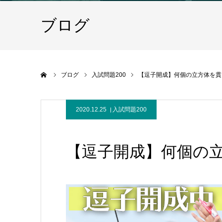
ブログ
ホーム
ブログ
入試問題200
【逗子開成】何個の立方体を貫
2020.12.25
入試問題200
【逗子開成】何個の